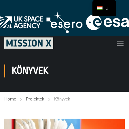
HU
KÖNYVEK
Home
Projektek
Könyvek