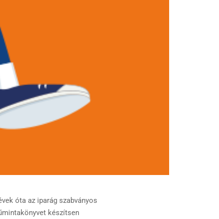
vek óta az iparág szabványos
tűmintakönyvet készítsen