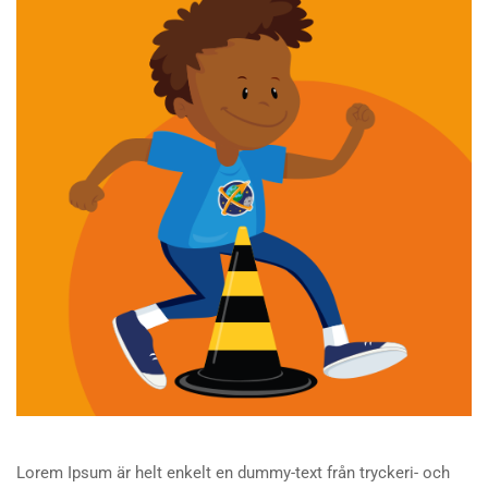
Lorem Ipsum är helt enkelt en dummy-text från tryckeri- och