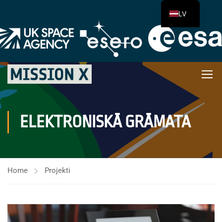
LV
ELEKTRONISKĀ GRĀMATA
Home
Projekti