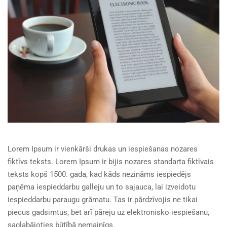
Lorem Ipsum ir vienkārši drukas un iespiešanas nozares
fiktīvs teksts. Lorem Ipsum ir bijis nozares standarta fiktīvais
teksts kopš 1500. gada, kad kāds nezināms iespiedējs
paņēma iespieddarbu galleju un to sajauca, lai izveidotu
iespieddarbu paraugu grāmatu. Tas ir pārdzīvojis ne tikai
piecus gadsimtus, bet arī pāreju uz elektronisko iespiešanu,
saglabājoties būtībā nemainīgs.