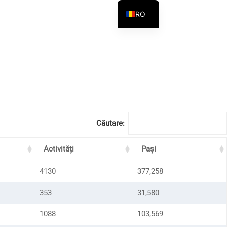
RO
Căutare:
Activități
Pași
4130
377,258
353
31,580
1088
103,569