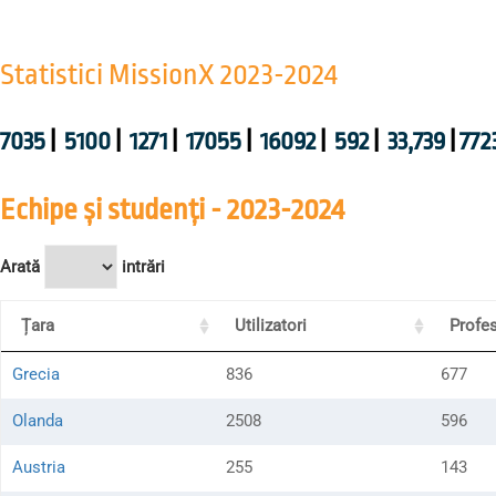
Statistici MissionX 2023-2024
7035
|
5100
|
1271
|
17055
|
16092
|
592
|
33,739
|
772
Echipe și studenți - 2023-2024
Arată
intrări
Țara
Utilizatori
Profes
Grecia
836
677
Olanda
2508
596
Austria
255
143