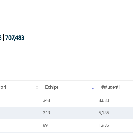
3
|
707,483
ori
Echipe
#studenți
348
8,680
343
5,185
89
1,986