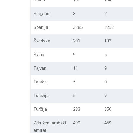
Srbija
102
104
Singapur
3
2
Španija
3285
3252
Švedska
201
192
Švica
9
6
Tajvan
11
9
Tajska
5
0
Tunizija
5
9
Turčija
283
350
Združeni arabski
499
459
emirati