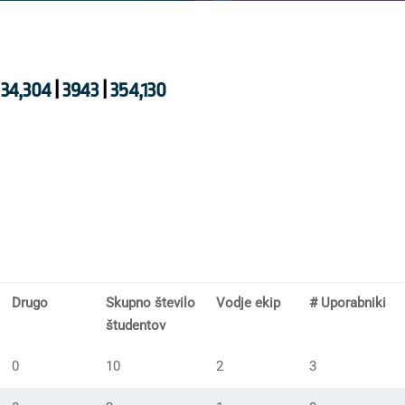
34,304
|
3943
|
354,130
Drugo
Skupno število
Vodje ekip
# Uporabniki
študentov
0
10
2
3