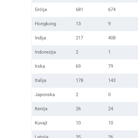
Grčija
681
674
Hongkong
13
9
Indija
217
408
Indonezija
2
1
Irska
69
79
Italija
178
143
Japonska
2
0
Kenija
26
24
Kuvajt
10
10
Latvija
35
26