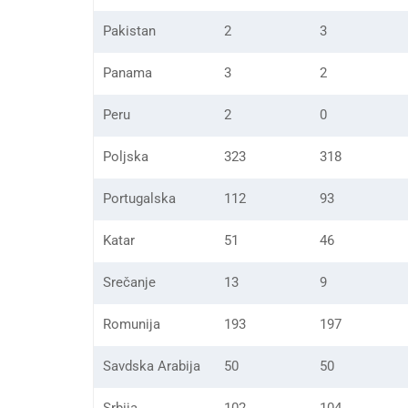
Pakistan
2
3
Panama
3
2
Peru
2
0
Poljska
323
318
Portugalska
112
93
Katar
51
46
Srečanje
13
9
Romunija
193
197
Savdska Arabija
50
50