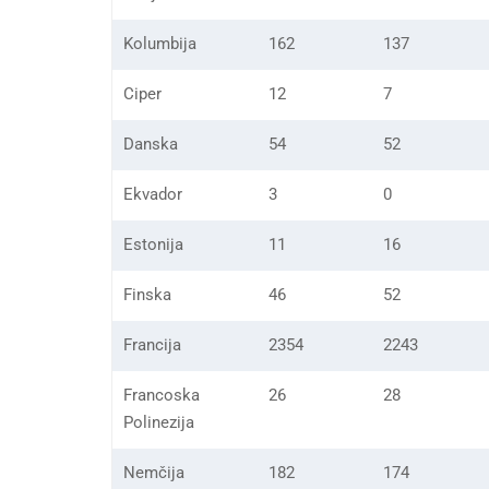
Kolumbija
162
137
Ciper
12
7
Danska
54
52
Ekvador
3
0
Estonija
11
16
Finska
46
52
Francija
2354
2243
Francoska
26
28
Polinezija
Nemčija
182
174