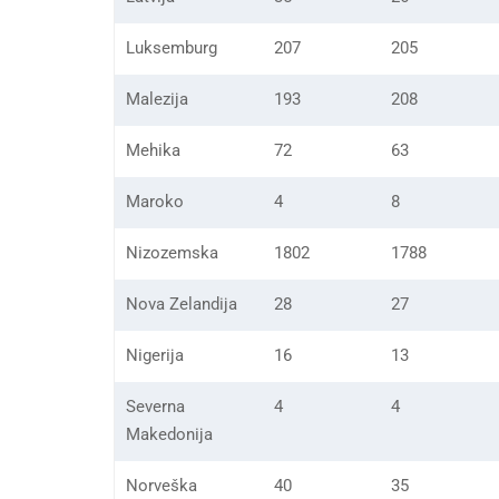
Luksemburg
207
205
Malezija
193
208
Mehika
72
63
Maroko
4
8
Nizozemska
1802
1788
Nova Zelandija
28
27
Nigerija
16
13
Severna
4
4
Makedonija
Norveška
40
35