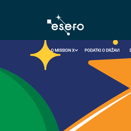
O MISSION X
PODATKI O DRŽAVI