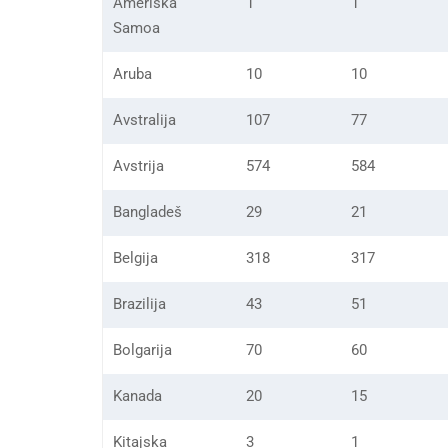
Ameriška
1
1
Samoa
Aruba
10
10
Avstralija
107
77
Avstrija
574
584
Bangladeš
29
21
Belgija
318
317
Brazilija
43
51
Bolgarija
70
60
Kanada
20
15
Kitajska
3
1