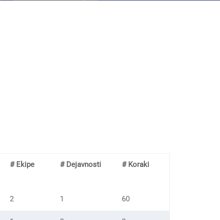
# Ekipe
# Dejavnosti
# Koraki
2
1
60