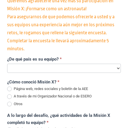
Queremos agradecerle una vez más su participación en
Misión X: ¡Formarse como un astronauta!
Para asegurarnos de que podemos ofrecerle a usted y a
sus equipos una experiencia aún mejor en los próximos
retos, le rogamos que rellene la siguiente encuesta.
Completar la encuesta le llevará aproximadamente 5
minutos.
2024-
¿De qué país es su equipo?
*
feedback-
del-
líder-
¿Cómo conoció Misión X?
*
del-
Página web, redes sociales y boletín de la AEE
equipo
A través de mi Organizador Nacional o de ESERO
Otros
Otros
A lo largo del desafío, ¿qué actividades de la Misión X
completó tu equipo?
*