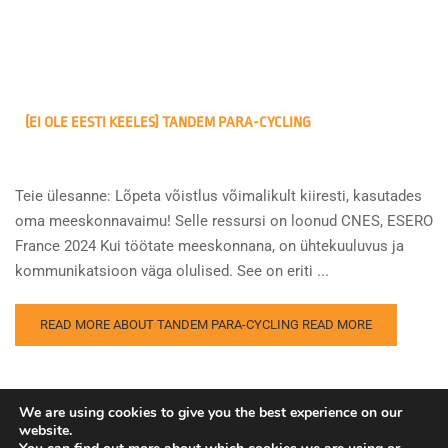
(EI OLE EESTI KEELES) TANDEM PARA-CYCLING
Teie ülesanne: Lõpeta võistlus võimalikult kiiresti, kasutades
oma meeskonnavaimu! Selle ressursi on loonud CNES, ESERO
France 2024 Kui töötate meeskonnana, on ühtekuuluvus ja
kommunikatsioon väga olulised. See on eriti ...
READ MORE ABOUT TANDEM PARA-CYCLING
READ MORE
We are using cookies to give you the best experience on our
website.