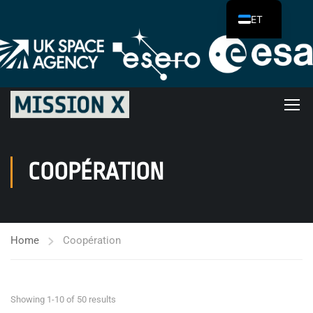
ET
COOPÉRATION
Home
Coopération
Showing 1-10 of 50 results