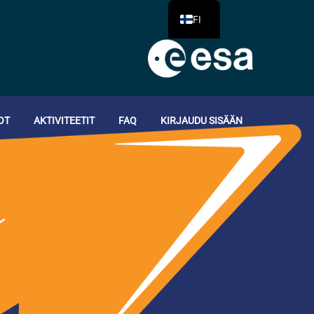
FI
OT
AKTIVITEETIT
FAQ
KIRJAUDU SISÄÄN