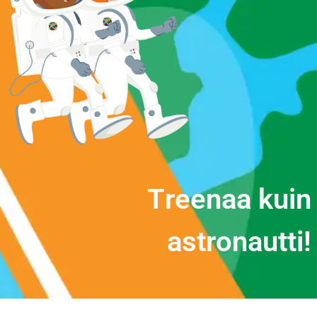
T
r
e
e
n
a
a
k
u
i
n
a
s
t
r
o
n
a
u
t
t
i
!