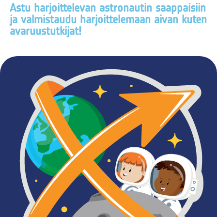
Astu harjoittelevan astronautin saappaisiin
ja valmistaudu harjoittelemaan aivan kuten
avaruustutkijat!