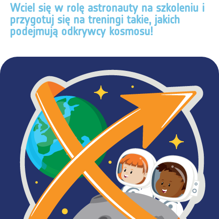
Wciel się w rolę astronauty na szkoleniu i
przygotuj się na treningi takie, jakich
podejmują odkrywcy kosmosu!