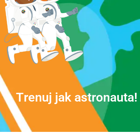
T
r
e
n
u
j
j
a
k
a
s
t
r
o
n
a
u
t
a
!