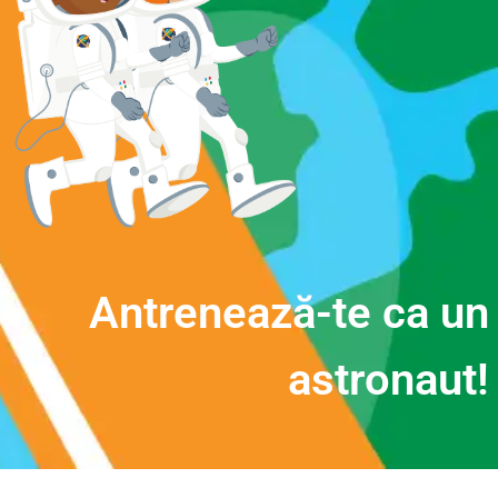
A
n
t
r
e
n
e
a
z
ă
-
t
e
c
a
u
n
a
s
t
r
o
n
a
u
t
!