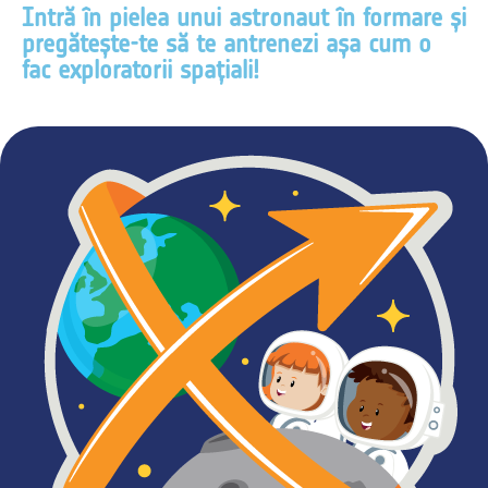
Intră în pielea unui astronaut în formare și
pregătește-te să te antrenezi așa cum o
fac exploratorii spațiali!