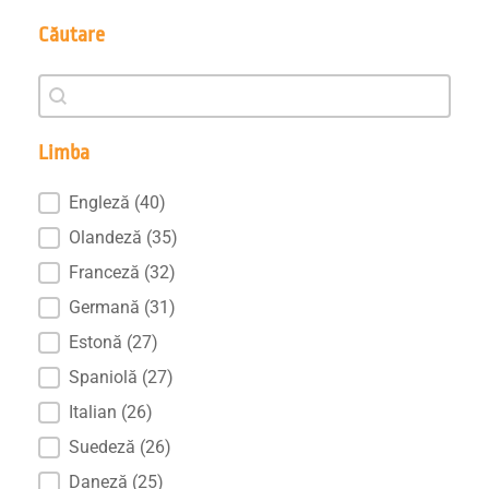
Căutare
Căutare
Căutare
Limba
Limba
Engleză
(40)
Olandeză
(35)
Franceză
(32)
Germană
(31)
Estonă
(27)
Spaniolă
(27)
Italian
(26)
Suedeză
(26)
Daneză
(25)