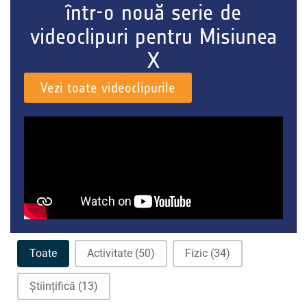
într-o nouă serie de
videoclipuri pentru Misiunea
X
Vezi toate videoclipurile
Filtre de activitate
Toate
Activitate
(50)
Fizic
(34)
Științifică
(13)