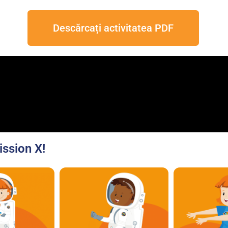
Descărcați activitatea PDF
ission X!