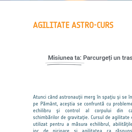
AGILITATE ASTRO-CURS
Misiunea ta:
Parcurgeți un tras
Atunci când astronauții merg în spațiu și se î
pe Pământ, aceștia se confruntă cu problem
echilibru și control al corpului din c
schimbărilor de gravitație. Cursul de agilitate
utilizat pentru a măsura echilibrul, abilități
joc de picioare și agilitatea ca răspun