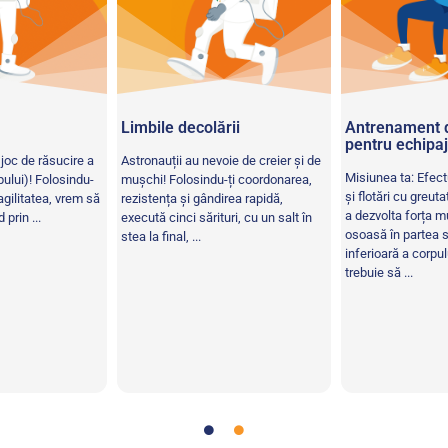
ă
Limbile decolării
Antrenament d
pentru echipaj
 joc de răsucire a
Astronauții au nevoie de creier și de
Misiunea ta: Efect
rpului)! Folosindu-
mușchi! Folosindu-ți coordonarea,
și flotări cu greut
 agilitatea, vrem să
rezistența și gândirea rapidă,
a dezvolta forța m
prin ...
execută cinci sărituri, cu un salt în
osoasă în partea s
stea la final, ...
inferioară a corpul
trebuie să ...