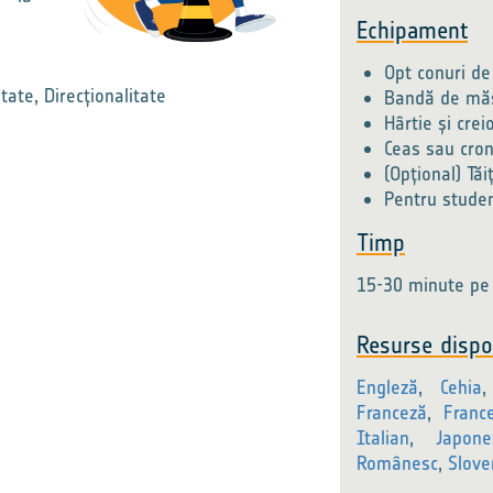
Echipament
Opt conuri de
itate, Direcționalitate
Bandă de măs
Hârtie și crei
Ceas sau cro
(Opțional) Tăi
Pentru studen
Timp
15-30 minute pe
Resurse dispon
Engleză
,
Cehia
Franceză
,
Franc
Italian
,
Japone
Românesc
,
Slove