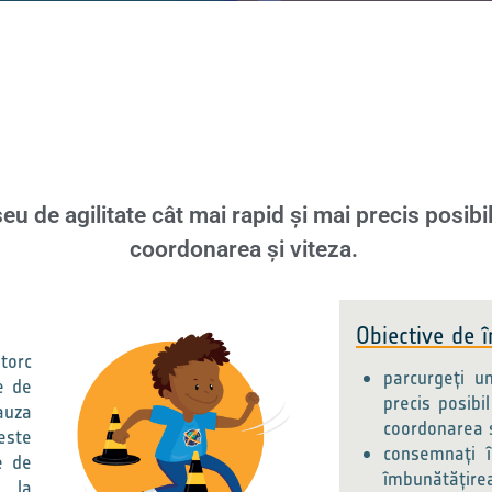
eu de agilitate cât mai rapid și mai precis posibi
coordonarea și viteza.
Obiective de î
ntorc
parcurgeți u
e de
precis posibi
auza
coordonarea ș
 este
consemnați î
le de
îmbunătățirea 
s la