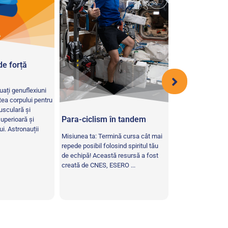
e forță
Vulcanii de p
Venus este cea ma
uați genuflexiuni
planetă din sistemu
atea corpului pentru
cercetările recen
usculară și
unii dintre acești v
Para-ciclism în tandem
uperioară și
ui. Astronauții
Misiunea ta: Termină cursa cât mai
repede posibil folosind spiritul tău
de echipă! Această resursă a fost
creată de CNES, ESERO ...