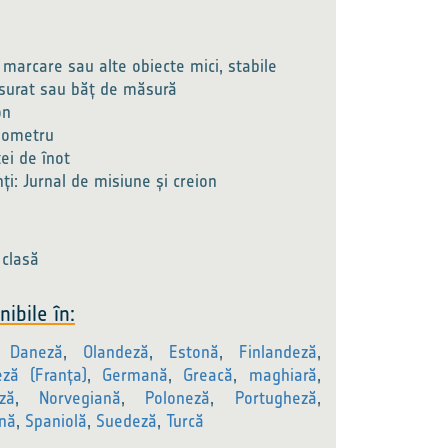
 marcare sau alte obiecte mici, stabile
urat sau băț de măsură
on
nometru
ței de înot
ți: Jurnal de misiune și creion
 clasă
ibile în:
,
Daneză
,
Olandeză
,
Estonă
,
Finlandeză
,
eză (Franța)
,
Germană
,
Greacă
,
maghiară
,
ză
,
Norvegiană
,
Poloneză
,
Portugheză
,
nă
,
Spaniolă
,
Suedeză
,
Turcă