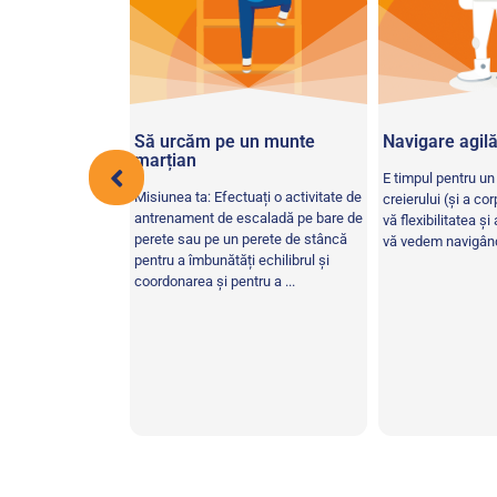
 puternice
Să urcăm pe un munte
Navigare agil
marțian
vați și comparați
E timpul pentru un
Misiunea ta: Efectuați o activitate de
ți modele de oase
creierului (și a co
antrenament de escaladă pe bare de
 modalități de a
vă flexibilitatea și
perete sau pe un perete de stâncă
ănătoase.
vă vedem navigând 
pentru a îmbunătăți echilibrul și
voie de oase
coordonarea și pentru a ...