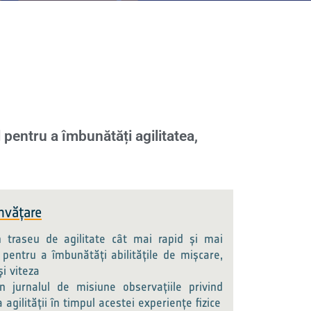
l pentru a îmbunătăți agilitatea,
nvățare
n traseu de agilitate cât mai rapid și mai
l pentru a îmbunătăți abilitățile de mișcare,
i viteza
n jurnalul de misiune observațiile privind
agilității în timpul acestei experiențe fizice