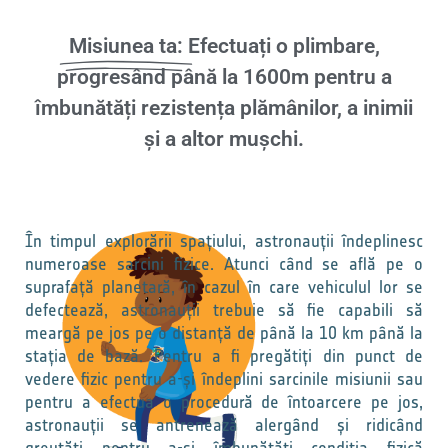
Misiunea ta:
Efectuați o plimbare,
progresând până la 1600m pentru a
îmbunătăți rezistența plămânilor, a inimii
și a altor mușchi.
În timpul explorării spațiului, astronauții îndeplinesc
numeroase sarcini fizice. Atunci când se află pe o
suprafață planetară, în cazul în care vehiculul lor se
defectează, astronauții trebuie să fie capabili să
meargă pe jos pe o distanță de până la 10 km până la
stația de bază. Pentru a fi pregătiți din punct de
vedere fizic pentru a-și îndeplini sarcinile misiunii sau
pentru a efectua o procedură de întoarcere pe jos,
astronauții se antrenează alergând și ridicând