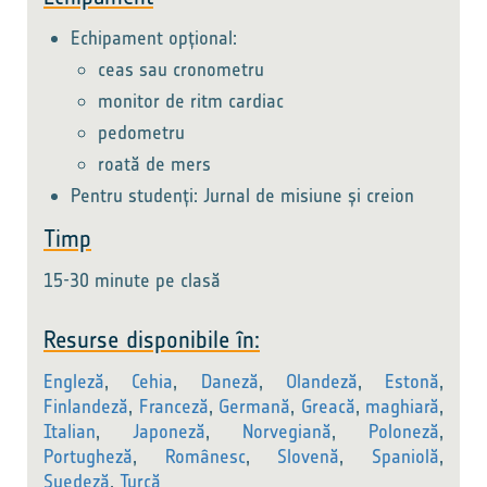
Echipament opțional:
ceas sau cronometru
monitor de ritm cardiac
pedometru
roată de mers
Pentru studenți: Jurnal de misiune și creion
Timp
15-30 minute pe clasă
Resurse disponibile în:
Engleză
,
Cehia
,
Daneză
,
Olandeză
,
Estonă
,
Finlandeză
,
Franceză
,
Germană
,
Greacă
,
maghiară
,
Italian
,
Japoneză
,
Norvegiană
,
Poloneză
,
Portugheză
,
Românesc
,
Slovenă
,
Spaniolă
,
Suedeză
,
Turcă