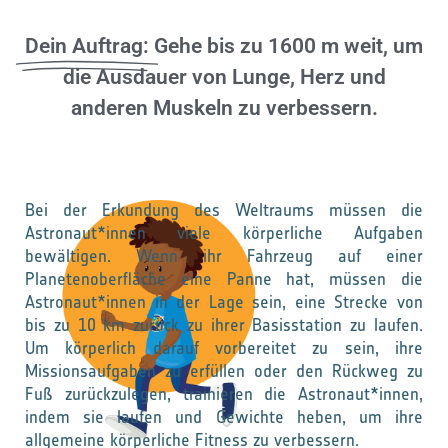
Dein Auftrag:
Gehe bis zu 1600 m weit, um
die Ausdauer von Lunge, Herz und
anderen Muskeln zu verbessern.
Bei der Erkundung des Weltraums müssen die
Astronaut*innen viele körperliche Aufgaben
bewältigen. Wenn ihr Fahrzeug auf einer
Planetenoberfläche eine Panne hat, müssen die
Astronaut*innen in der Lage sein, eine Strecke von
bis zu 10 km zurück zu ihrer Basisstation zu laufen.
Um körperlich darauf vorbereitet zu sein, ihre
Missionsaufgaben zu erfüllen oder den Rückweg zu
Fuß zurückzulegen, trainieren die Astronaut*innen,
indem sie laufen und Gewichte heben, um ihre
allgemeine körperliche Fitness zu verbessern.