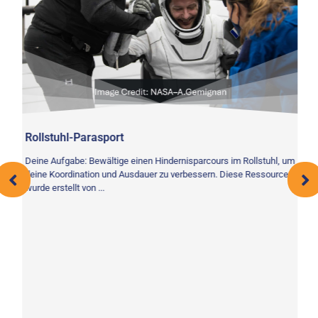
Rollstuhl-Parasport
Deine Aufgabe: Bewältige einen Hindernisparcours im Rollstuhl, um
deine Koordination und Ausdauer zu verbessern. Diese Ressource
l
wurde erstellt von ...
An
De
Bä
Gr