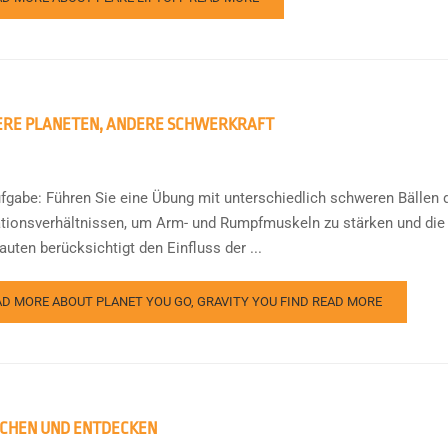
RE PLANETEN, ANDERE SCHWERKRAFT
ufgabe: Führen Sie eine Übung mit unterschiedlich schweren Bällen d
ationsverhältnissen, um Arm- und Rumpfmuskeln zu stärken und die 
uten berücksichtigt den Einfluss der ...
AD MORE ABOUT PLANET YOU GO, GRAVITY YOU FIND
READ MORE
CHEN UND ENTDECKEN