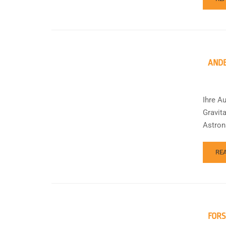
ANDE
Ihre A
Gravit
Astrona
RE
FORS