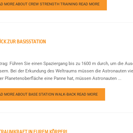
AD MORE ABOUT CREW STRENGTH TRAINING
READ MORE
CK ZUR BASISSTATION
ftrag: Führen Sie einen Spaziergang bis zu 1600 m durch, um die A
sern. Bei der Erkundung des Weltraums müssen die Astronauten viel
ner Planetenoberfläche eine Panne hat, müssen Astronauten ...
AD MORE ABOUT BASE STATION WALK-BACK
READ MORE
RAUMKRAFT IN EUREM KÖRPER!