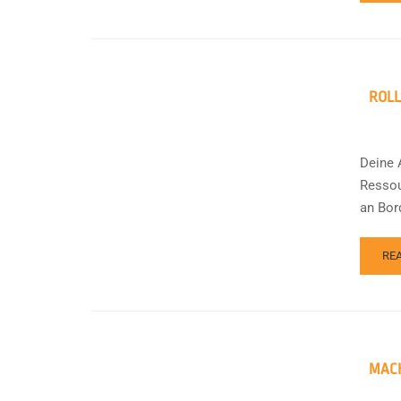
ROLL
Deine 
Ressou
an Bord
RE
MACH