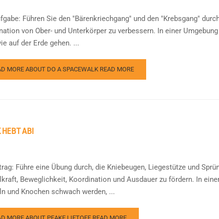
ufgabe: Führen Sie den "Bärenkriechgang" und den "Krebsgang" durch
nation von Ober- und Unterkörper zu verbessern. In einer Umgebung
ie auf der Erde gehen. ...
AD MORE ABOUT DO A SPACEWALK
READ MORE
 HEBT AB!
ftrag: Führe eine Übung durch, die Kniebeugen, Liegestütze und Sprün
kraft, Beweglichkeit, Koordination und Ausdauer zu fördern. In ein
n und Knochen schwach werden, ...
AD MORE ABOUT PEAKE LIFTOFF
READ MORE