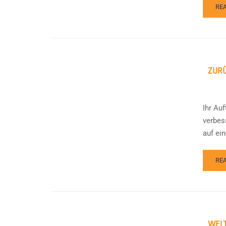
RE
ZURÜ
Ihr Au
verbes
auf ei
RE
WELT