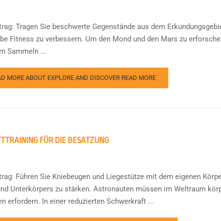
ftrag: Tragen Sie beschwerte Gegenstände aus dem Erkundungsgebiet
be Fitness zu verbessern. Um den Mond und den Mars zu erforschen
m Sammeln ...
AD MORE ABOUT EXPLORE AND DISCOVER
READ MORE
TTRAINING FÜR DIE BESATZUNG
ftrag: Führen Sie Kniebeugen und Liegestütze mit dem eigenen Kör
und Unterkörpers zu stärken. Astronauten müssen im Weltraum körpe
 erfordern. In einer reduzierten Schwerkraft ...