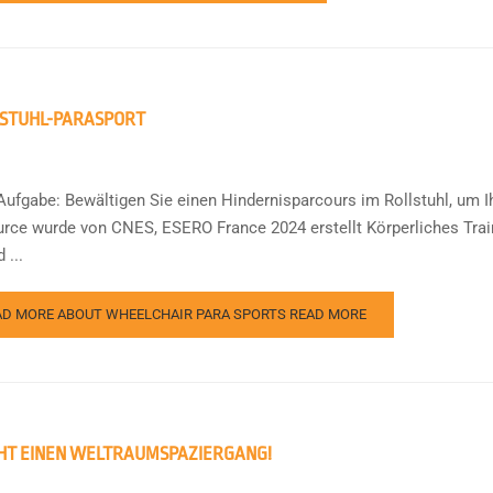
STUHL-PARASPORT
Aufgabe: Bewältigen Sie einen Hindernisparcours im Rollstuhl, um 
rce wurde von CNES, ESERO France 2024 erstellt Körperliches Traini
 ...
AD MORE ABOUT WHEELCHAIR PARA SPORTS
READ MORE
T EINEN WELTRAUMSPAZIERGANG!