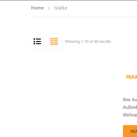
Home
Stärke
Showing 1-10 of 50 results
PAR
Ihre A
Außenb
Weltra
RE