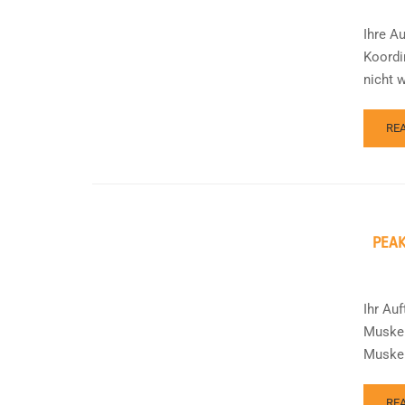
Ihre A
Koordi
nicht w
RE
PEAK
Ihr Au
Muskel
Muskel
RE