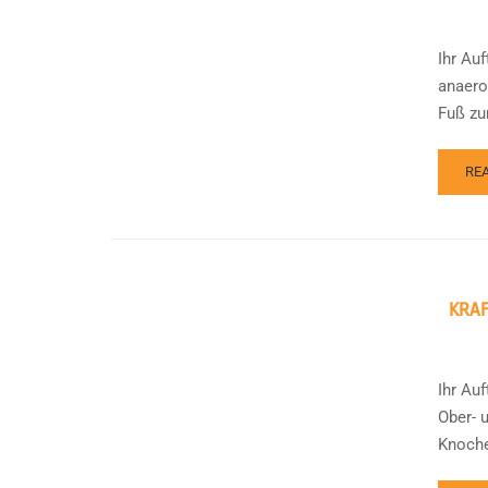
Ihr Au
anaero
Fuß zu
RE
KRAF
Ihr Au
Ober- 
Knochen