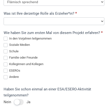
Was ist Ihre derzeitige Rolle als Erzieher*in?
*
Was
Wie haben Sie zum ersten Mal von diesem Projekt erfahren?
*
ist
In den Vorjahren teilgenommen
Ihre
Soziale Medien
derzeitige
Schule
Rolle
als
Familie oder Freunde
Erzieher*in?
Kolleginnen und Kollegen
ESEROs
Andere
Andere
Haben Sie schon einmal an einer ESA/ESERO-Aktivität
teilgenommen?
Nein
Ja