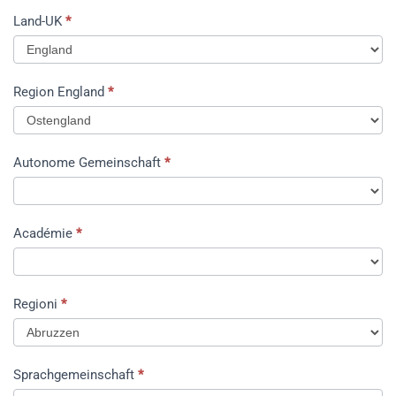
Land-UK
*
Land-
Region England
*
UK
Autonome Gemeinschaft
*
Académie
*
Regioni
*
Sprachgemeinschaft
*