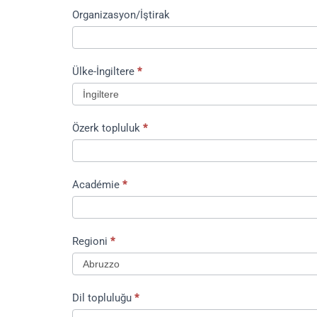
Organizasyon/İştirak
Ülke-İngiltere
*
Ülke-
Özerk topluluk
*
İngiltere
Académie
*
Regioni
*
Dil topluluğu
*