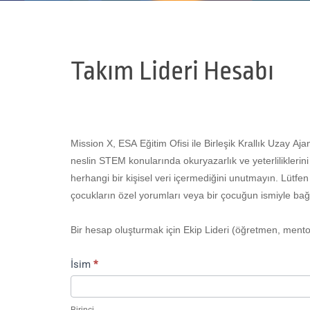
Takım Lideri Hesabı
Mission X, ESA Eğitim Ofisi ile Birleşik Krallık Uzay Aja
neslin STEM konularında okuryazarlık ve yeterliliklerin
herhangi bir kişisel veri içermediğini unutmayın. Lütfe
çocukların özel yorumları veya bir çocuğun ismiyle bağla
Bir hesap oluşturmak için Ekip Lideri (öğretmen, mento
İsim
*
Birinci