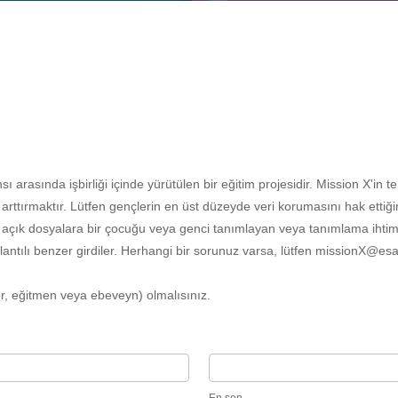
nsı arasında işbirliği içinde yürütülen bir eğitim projesidir. Mission X'i
i arttırmaktır. Lütfen gençlerin en üst düzeyde veri korumasını hak etti
n açık dosyalara bir çocuğu veya genci tanımlayan veya tanımlama ihtima
ntılı benzer girdiler. Herhangi bir sorunuz varsa, lütfen missionX@esa.in
r, eğitmen veya ebeveyn) olmalısınız.
En
son