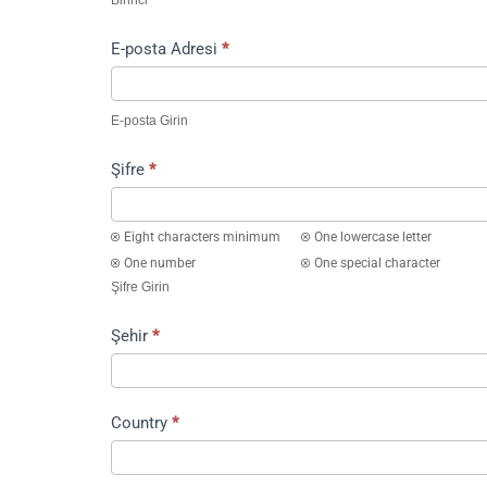
Birinci
E-posta Adresi
*
E-posta Girin
Şifre
*
Eight characters minimum
One lowercase letter
One number
One special character
Şifre Girin
Şehir
*
Country
*