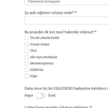
Şu anki eğitimci rolünüz nedir?
*
Şu
Bu projeden ilk kez nasıl haberdar oldunuz?
*
anki
Önceki yıllarda katıldı
eğitimci
Sosyal medya
rolünüz
Okul
nedir?
Aile veya arkadaşlar
Meslektaşlarımız
ESERO'lar
Diğer
Diğer
Daha önce hiç bir ESA/ESERO faaliyetine katıldınız 
Hayır
Evet
Lütfen hangi projeler olduğunu belirtiniz:
*