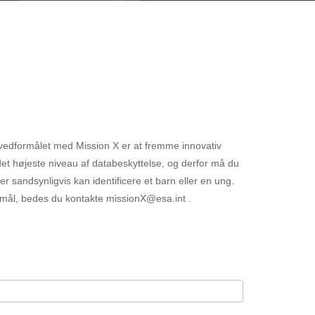
ovedformålet med Mission X er at fremme innovativ
t højeste niveau af databeskyttelse, og derfor må du
er sandsynligvis kan identificere et barn eller en ung.
gsmål, bedes du kontakte missionX@esa.int .