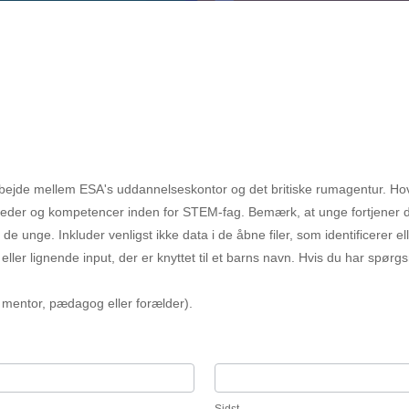
arbejde mellem ESA's uddannelseskontor og det britiske rumagentur. H
eder og kompetencer inden for STEM-fag. Bemærk, at unge fortjener de
 unge. Inkluder venligst ikke data i de åbne filer, som identificerer ell
ler lignende input, der er knyttet til et barns navn. Hvis du har spør
 mentor, pædagog eller forælder).
Sidst