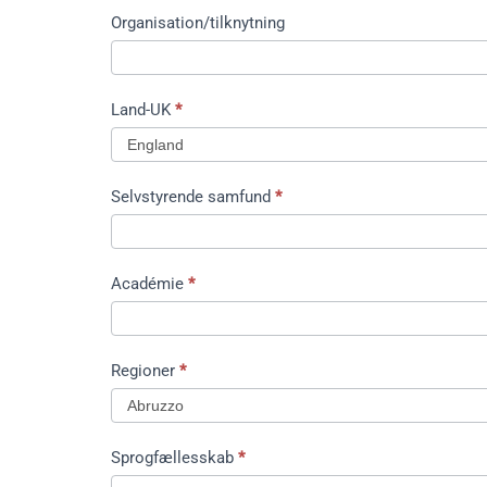
Organisation/tilknytning
Land-UK
*
Land-
Selvstyrende samfund
*
UK
Académie
*
Regioner
*
Sprogfællesskab
*