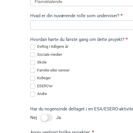
Hvad er din nuværende rolle som underviser?
*
Hvad
Hvordan hørte du første gang om dette projekt?
*
er
Deltog i tidligere år
din
Sociale medier
nuværende
Skole
rolle
som
Familie eller venner
underviser?
Kolleger
ESERO'er
Andre
Andre
Har du nogensinde deltaget i en ESA/ESERO-aktivite
Nej
Ja
Angiv venligst hvilke projekter:
*