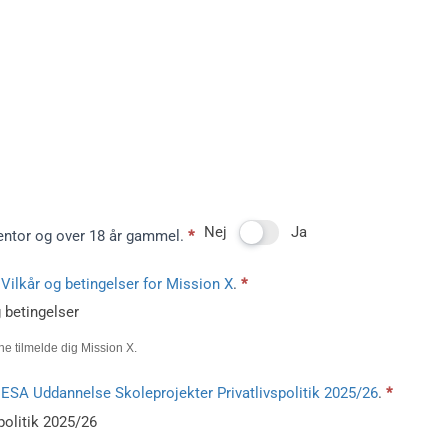
Nej
Ja
entor og over 18 år gammel.
*
d
Vilkår og betingelser for Mission X
.
*
g betingelser
nne tilmelde dig Mission X.
d
ESA Uddannelse Skoleprojekter Privatlivspolitik 2025/26
.
*
politik 2025/26