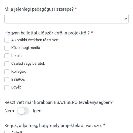
Mi a jelenlegi pedagógusi szerepe?
*
Mi
Hogyan hallottál először erről a projektről?
*
a
A korábbi években részt vett
jelenlegi
Közösségi média
pedagógusi
Iskola
szerepe?
Család vagy barátok
Kollégák
ESEROs
Egyéb
Egyéb
Részt vett már korábban ESA/ESERO tevékenységben?
Nem
Igen
Kérjük, adja meg, hogy mely projektekről van szó:
*
AstroPi