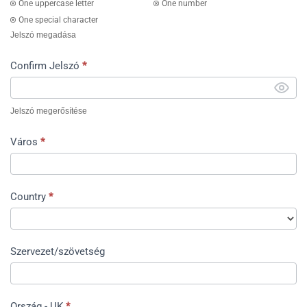
One uppercase letter
One number
One special character
Jelszó megadása
Confirm Jelszó
*
Jelszó megerősítése
Város
*
Country
*
Szervezet/szövetség
Ország - UK
*