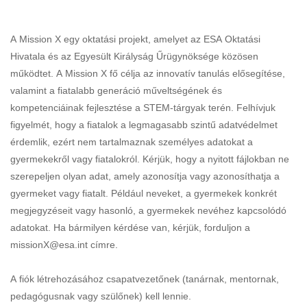
A Mission X egy oktatási projekt, amelyet az ESA Oktatási
Hivatala és az Egyesült Királyság Űrügynöksége közösen
működtet. A Mission X fő célja az innovatív tanulás elősegítése,
valamint a fiatalabb generáció műveltségének és
kompetenciáinak fejlesztése a STEM-tárgyak terén. Felhívjuk
figyelmét, hogy a fiatalok a legmagasabb szintű adatvédelmet
érdemlik, ezért nem tartalmaznak személyes adatokat a
gyermekekről vagy fiatalokról. Kérjük, hogy a nyitott fájlokban ne
szerepeljen olyan adat, amely azonosítja vagy azonosíthatja a
gyermeket vagy fiatalt. Például neveket, a gyermekek konkrét
megjegyzéseit vagy hasonló, a gyermekek nevéhez kapcsolódó
adatokat. Ha bármilyen kérdése van, kérjük, forduljon a
missionX@esa.int címre.
A fiók létrehozásához csapatvezetőnek (tanárnak, mentornak,
pedagógusnak vagy szülőnek) kell lennie.