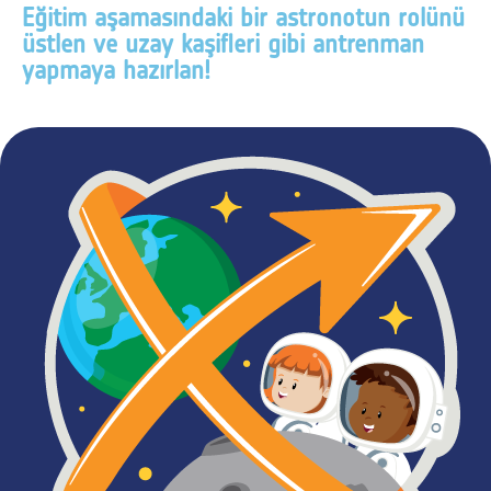
Eğitim aşamasındaki bir astronotun rolünü
üstlen ve uzay kaşifleri gibi antrenman
yapmaya hazırlan!