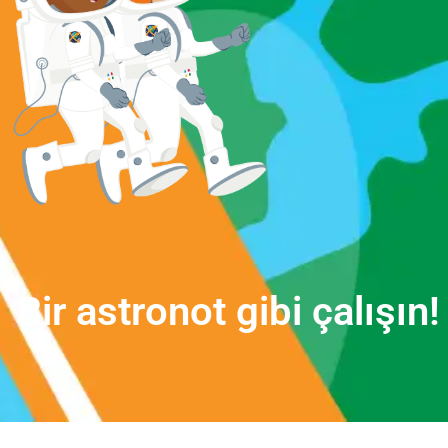
B
i
r
a
s
t
r
o
n
o
t
g
i
b
i
ç
a
l
ı
ş
ı
n
!