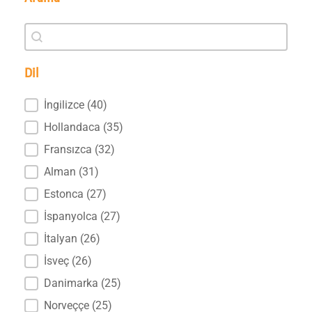
Arama
Arama
Dil
Dil
İngilizce
(40)
Hollandaca
(35)
Fransızca
(32)
Alman
(31)
Estonca
(27)
İspanyolca
(27)
İtalyan
(26)
İsveç
(26)
Danimarka
(25)
Norveççe
(25)