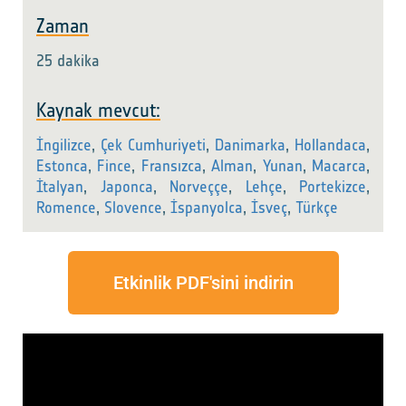
Zaman
25 dakika
Kaynak mevcut:
İngilizce
,
Çek Cumhuriyeti
,
Danimarka
,
Hollandaca
,
Estonca
,
Fince
,
Fransızca
,
Alman
,
Yunan
,
Macarca
,
İtalyan
,
Japonca
,
Norveççe
,
Lehçe
,
Portekizce
,
Romence
,
Slovence
,
İspanyolca
,
İsveç
,
Türkçe
Etkinlik PDF'sini indirin