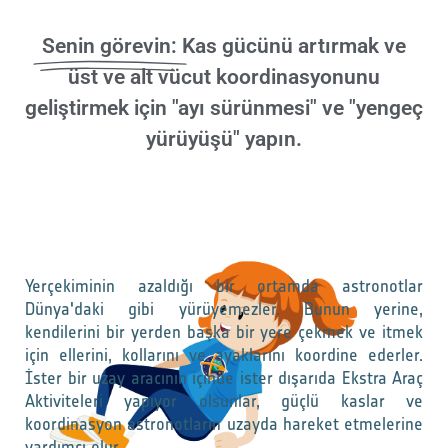
Senin görevin:
Kas gücünü artırmak ve
üst ve alt vücut koordinasyonunu
geliştirmek için "ayı sürünmesi" ve "yengeç
yürüyüşü" yapın.
Yerçekiminin azaldığı bir ortamda astronotlar
Dünya'daki gibi yürüyemezler. Bunun yerine,
kendilerini bir yerden başka bir yere çekmek ve itmek
için ellerini, kollarını ve ayaklarını koordine ederler.
İster bir uzay aracının içinde ister dışarıda Ekstra Araç
Aktiviteleri yapıyor olsunlar, güçlü kaslar ve
koordinasyon astronotların uzayda hareket etmelerine
yardımcı olur.