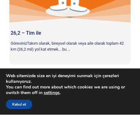
26,2 – Tim ile
Gi
Ye
GörevinizTakım olarak, bireysel olarak veya aile olarak toplam 42
Gör
km (26,2 mil) yol kat etmek... bu ...
koş
Web sitemizde size en iyi deneyimi sunmak için çerezleri
kullanıyoruz.
You can find out more about which cookies we are using or
switch them off in
settings
.
Koordinasyon
,
Esneklik
,
Fiziksel
,
Güç
Etiket:
Kabul et
Telif Hakkı © Avrupa Uzay Ajansı. Tüm hakları saklıdır.