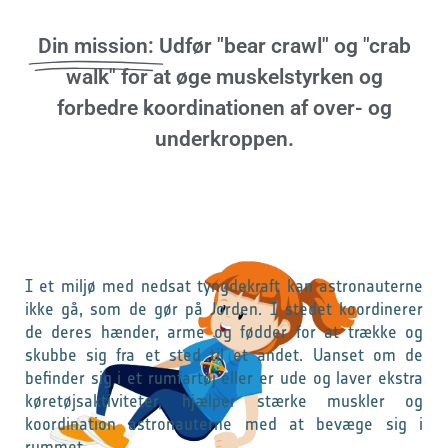
Din mission:
Udfør "bear crawl" og "crab
walk" for at øge muskelstyrken og
forbedre koordinationen af over- og
underkroppen.
I et miljø med nedsat tyngdekraft kan astronauterne
ikke gå, som de gør på Jorden. I stedet koordinerer
de deres hænder, arme og fødder for at trække og
skubbe sig fra et sted til et andet. Uanset om de
befinder sig i et rumfartøj eller er ude og laver ekstra
køretøjsaktiviteter, hjælper stærke muskler og
koordination astronauterne med at bevæge sig i
rummet.