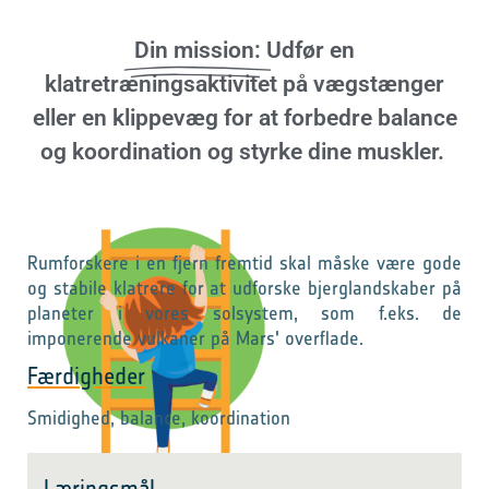
Din mission:
Udfør en
klatretræningsaktivitet på vægstænger
eller en klippevæg for at forbedre balance
og koordination og styrke dine muskler.
Rumforskere i en fjern fremtid skal måske være gode
og stabile klatrere for at udforske bjerglandskaber på
planeter i vores solsystem, som f.eks. de
imponerende vulkaner på Mars' overflade.
Færdigheder
Smidighed, balance, koordination
Læringsmål