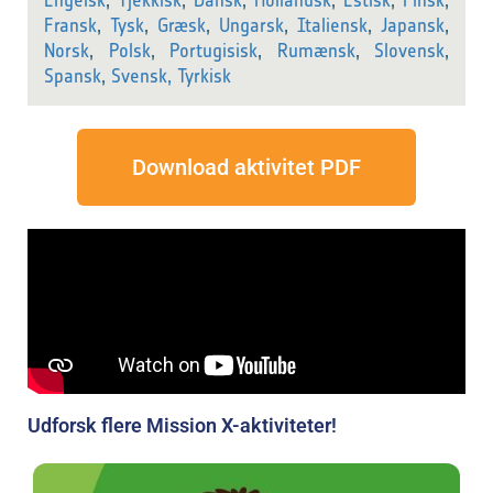
Engelsk
,
Tjekkisk
,
Dansk
,
Hollandsk
,
Estisk
,
Finsk
,
Fransk
,
Tysk
,
Græsk
,
Ungarsk
,
Italiensk
,
Japansk
,
Norsk
,
Polsk
,
Portugisisk
,
Rumænsk
,
Slovensk
,
Spansk
,
Svensk,
Tyrkisk
Download aktivitet PDF
Udforsk flere Mission X-aktiviteter!