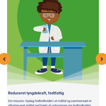
Reduceret tyngdekraft, fedtfattig
S
Din mission: Opdag fedtindholdet i et måltid og sammensæt et
Di
afbalanceret måltid ved hjælp af oplysninger om fedtindholdet.
ek