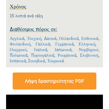
Χρόνος
15 λεπτά ανά τάξη
Διαθέσιμος πόρος σε:
Αγγλικά
,
Τσεχική
,
Δανικά
,
Ολλανδικά
,
Εσθονικά
,
Φινλανδική
,
Γαλλικά
,
Γερμανικά
,
Ελληνική
,
Ουγγρικό
,
Ιταλικά
,
Ιαπωνικά
,
Νορβηγικό
,
Πολωνικά
,
Πορτογαλικά
,
Ρουμανικά
,
Σλοβενική
,
Ισπανικά
,
Σουηδικά,
Τουρκικά
Λήψη δραστηριότητας PDF