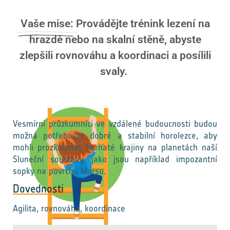
Vaše mise:
Provádějte trénink lezení na
hrazdě nebo na skalní stěně, abyste
zlepšili rovnováhu a koordinaci a posílili
svaly.
Vesmírní průzkumníci ve vzdálené budoucnosti budou
možná potřebovat dobré a stabilní horolezce, aby
mohli prozkoumat hornaté krajiny na planetách naší
Sluneční soustavy, jako jsou například impozantní
sopky na povrchu Marsu.
Dovednosti
Agilita, rovnováha, koordinace