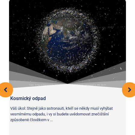
Kosmický odpad
Váš úkol: Stejně jako astronauti, kteří se někdy musí vyhýbat
vesmírnému odpadu, i vy si budete uvědomovat znečištění
způsobené člověkem v ...
S