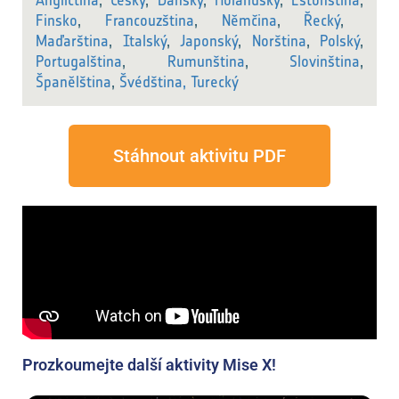
Angličtina
,
Česky
,
Dánský
,
Holandský
,
Estonština
,
Finsko
,
Francouzština
,
Němčina
,
Řecký
,
Maďarština
,
Italský
,
Japonský
,
Norština
,
Polský
,
Portugalština
,
Rumunština
,
Slovinština
,
Španělština
,
Švédština,
Turecký
Stáhnout aktivitu PDF
Prozkoumejte další aktivity Mise X!