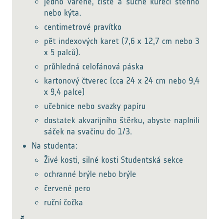
jedno vařené, čisté a suché kuřecí stehno
nebo kýta.
centimetrové pravítko
pět indexových karet (7,6 x 12,7 cm nebo 3
x 5 palců).
průhledná celofánová páska
kartonový čtverec (cca 24 x 24 cm nebo 9,4
x 9,4 palce)
učebnice nebo svazky papíru
dostatek akvarijního štěrku, abyste naplnili
sáček na svačinu do 1/3.
Na studenta:
Živé kosti, silné kosti Studentská sekce
ochranné brýle nebo brýle
červené pero
ruční čočka