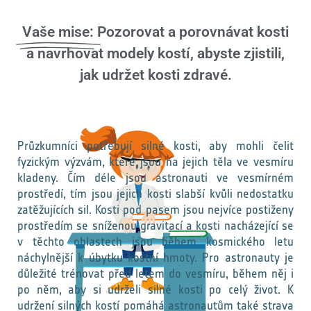
Vaše mise:
Pozorovat a porovnávat kosti
a navrhovat modely kostí, abyste zjistili,
jak udržet kosti zdravé.
Průzkumníci potřebují silné kosti, aby mohli čelit
fyzickým výzvám, které jsou na jejich těla ve vesmíru
kladeny. Čím déle jsou astronauti ve vesmírném
prostředí, tím jsou jejich kosti slabší kvůli nedostatku
zatěžujících sil. Kosti pod pasem jsou nejvíce postiženy
prostředím se sníženou gravitací a kosti nacházející se
v těchto oblastech jsou během kosmického letu
náchylnější k úbytku kostní hmoty. Pro astronauty je
důležité trénovat před letem do vesmíru, během něj i
po něm, aby si udrželi silné kosti po celý život. K
udržení silných kostí pomáhá astronautům také strava