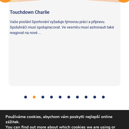
Touchdown Charlie
Ch
Vaše poslání Sportování vyžaduje týmovou práci a přípravu.
Va
Spoluhráči musí spolupracovat. Ve vesmíru musí astronauti také
ex
reagovat na nové ...
vše
Komunikace
,
Dieta
,
Lidské tělo
,
Řešení problémů
,
Věda
,
Tag:
Používáme cookies, abychom vám poskytli nejlepší online
zážitek.
Týmová práce
You can find out more about which cookies we are using or