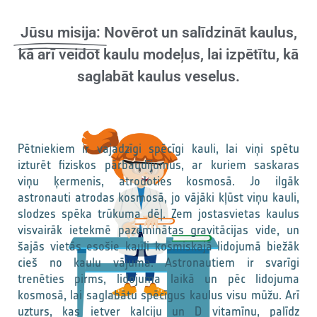
Jūsu misija:
Novērot un salīdzināt kaulus,
kā arī veidot kaulu modeļus, lai izpētītu, kā
saglabāt kaulus veselus.
Pētniekiem ir vajadzīgi spēcīgi kauli, lai viņi spētu
izturēt fiziskos pārbaudījumus, ar kuriem saskaras
viņu ķermenis, atrodoties kosmosā. Jo ilgāk
astronauti atrodas kosmosā, jo vājāki kļūst viņu kauli,
slodzes spēka trūkuma dēļ. Zem jostasvietas kaulus
visvairāk ietekmē pazeminātas gravitācijas vide, un
šajās vietās esošie kauli kosmiskajā lidojumā biežāk
cieš no kaulu vājuma. Astronautiem ir svarīgi
trenēties pirms, lidojuma laikā un pēc lidojuma
kosmosā, lai saglabātu spēcīgus kaulus visu mūžu. Arī
uzturs, kas ietver kalciju un D vitamīnu, palīdz