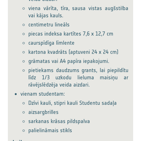
viena vārīta, tīra, sausa vistas augšstilba
vai kājas kauls.
centimetru lineāls
piecas indeksa kartītes 7,6 x 12,7 cm
caurspīdīga līmlente
kartona kvadrāts (aptuveni 24 x 24 cm)
grāmatas vai A4 papīra iepakojumi.
pietiekams daudzums grants, lai piepildītu
līdz 1/3 uzkodu lieluma maisiņu ar
rāvējslēdzēja veida aizdari.
vienam studentam:
Dzīvi kauli, stipri kauli Studentu sadaļa
aizsargbrilles
sarkanas krāsas pildspalva
palielināmais stikls