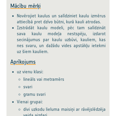
Mācību mērķi
Novērojiet kaulus un salīdziniet kaulu izmērus
attiecībā pret dzīvo būtni, kurā kauli atrodas.
Izstrādāt kaulu modeli, pēc tam salīdzināt
sava kaulu modeļa nestspēju, izdarot
secinājumus par kaulu uzbūvi, kauliem, kas
nes svaru, un dažādu vides apstākļu ietekmi
uz šiem kauliem.
Aprīkojums
uz vienu klasi:
lineāls vai metramērs
svari
gramu svari
Vienai grupai:
divi uzkodu lieluma maisiņi ar rāvējslēdzēja
veida aizdari