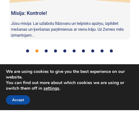
Misija: Kontrole!
Pa
S,
Jūsu misija: Lai uzlabotu līdzsvaru un telpisko apziņu, izpildiet
As
mešanas un ķeršanas paņēmienus ar vienu kāju. Uz Zemes mēs
ko
izmantojam...
zva
We are using cookies to give you the best experience on our
Komunikācija
,
Diēta
,
Cilvēka ķermenis
,
Problēmu
Tag:
website.
risināšana
,
Zinātne
,
Komandas darbs
You can find out more about which cookies we are using or
switch them off in
settings
.
Accept
Autortiesības © Eiropas Kosmosa aģentūra. Visas tiesības
aizsargātas.