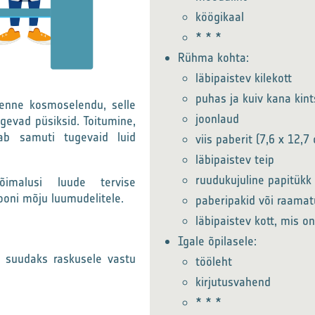
köögikaal
* * *
Rühma kohta:
läbipaistev kilekott
puhas ja kuiv kana kint
 enne kosmoselendu, selle
joonlaud
ugevad püsiksid. Toitumine,
tab samuti tugevaid luid
viis paberit (7,6 x 12,7
läbipaistev teip
ruudukujuline papitükk
imalusi luude tervise
iooni mõju luumudelitele.
paberipakid või raama
läbipaistev kott, mis o
Igale õpilasele:
a suudaks raskusele vastu
tööleht
kirjutusvahend
* * *