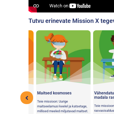
Tutvu erinevate Mission X tege
roll!
Maitsed kosmoses
Vähendatud ra
madala rasva
a viske- ja
Teie missioon: Uurige
Teie missioon: Av
hel jalal, et
maitseelamusi keelel ja katsetage,
rasvasisaldus ja 
lu ja ruumilist
millised meeled mõjutavad maitset.