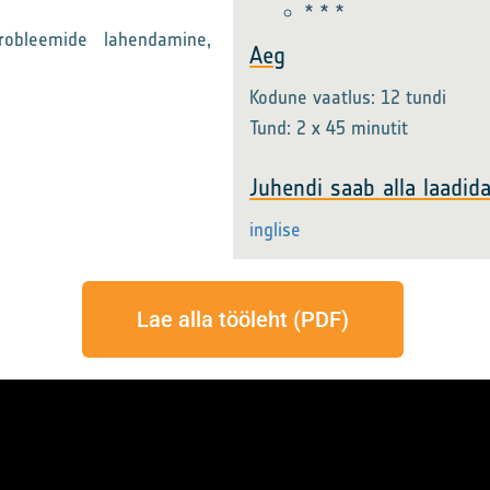
* * *
robleemide lahendamine,
Aeg
Kodune vaatlus: 12 tundi
Tund: 2 x 45 minutit
Juhendi saab alla laadida
inglise
Lae alla tööleht (PDF)