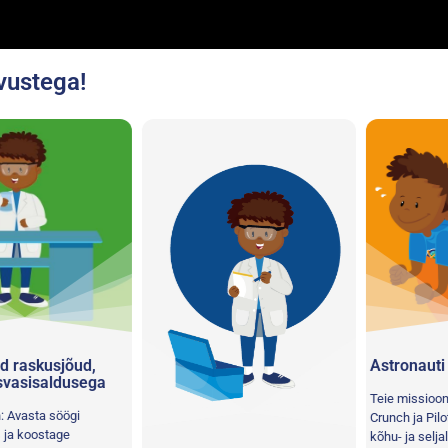
vustega!
skusjõud,
Astronauti tu
sisaldusega
Teie missioon: T
asta söögi
Crunch ja Pilot Pl
koostage
kõhu- ja seljalihas