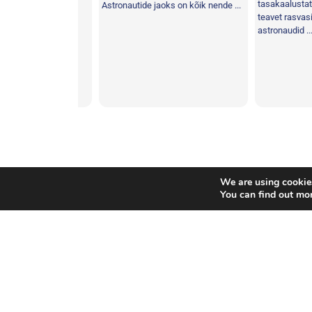
tasakaalustatud 
kasutame ...
Astronautide jaoks on kõik nende ...
teavet rasvasisal
astronaudid ...
Suhtlemine
,
Toitumine
,
Inimkeha
,
Probleemüle
Tag:
We are using cookies
You can find out mo
Copyright © Euroopa Kosmoseagentuur. Kõik õiguse