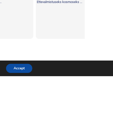
Ettevalmistuseks kosmoseks ...
kosmoses Astrona
...
Accept