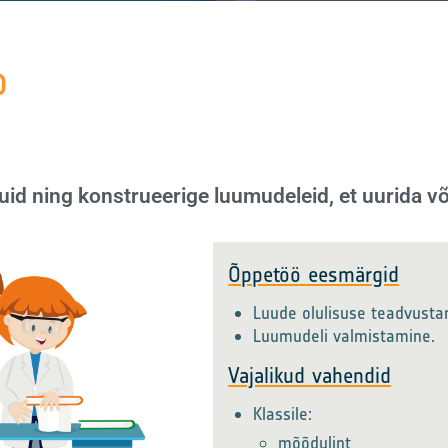
D
luid ning konstrueerige luumudeleid, et uurida võ
Õppetöö eesmärgid
Luude olulisuse teadvusta
Luumudeli valmistamine.
Vajalikud vahendid
Klassile:
mõõdulint