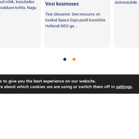
söök, kasutades
Astronautide ...
Vesi kosmoses
duse kohta. Nagu
Teie ülesanne: See ressurss on
loodud Space Expo poolt koostöös
Hollandi NSO-ga ...
sanded
,
Teadus
,
Meeskonnatöö
 to give you the best experience on our website.
re about which cookies we are using or switch them off in
settings
.
d kaitstud.