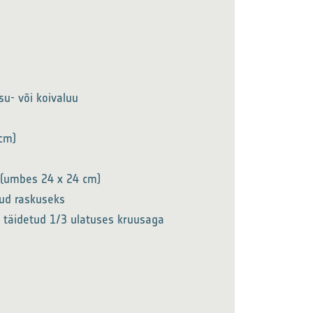
su- või koivaluu
 cm)
 (umbes 24 x 24 cm)
tud raskuseks
n täidetud 1/3 ulatuses kruusaga