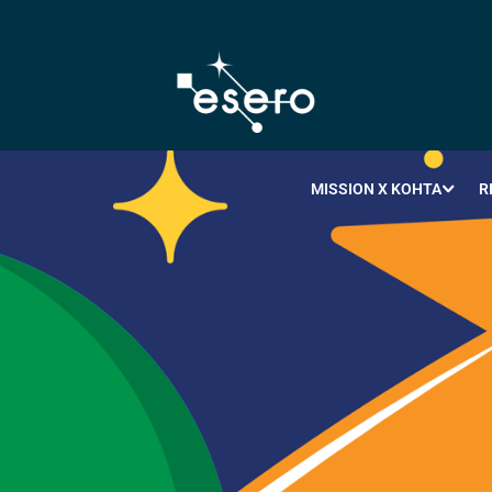
MISSION X KOHTA
R