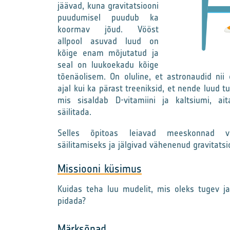
jäävad, kuna gravitatsiooni
puudumisel puudub ka
koormav jõud. Vööst
allpool asuvad luud on
kõige enam mõjutatud ja
seal on luukoekadu kõige
tõenäolisem. On oluline, et astronaudid nii
ajal kui ka pärast treeniksid, et nende luud t
mis sisaldab D-vitamiini ja kaltsiumi, ai
säilitada.
Selles õpitoas leiavad meeskonnad võ
säilitamiseks ja jälgivad vähenenud gravitats
Missiooni küsimus
Kuidas teha luu mudelit, mis oleks tugev j
pidada?
Märksõnad