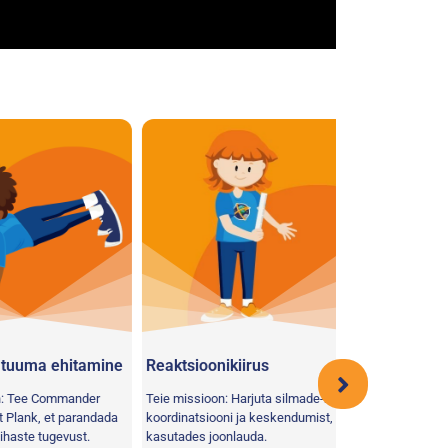
uma ehitamine
Reaktsioonikiirus
Astronaudi jõ
ee Commander
Teie missioon: Harjuta silmade-käe
Teie missioon: Uur
ank, et parandada
koordinatsiooni ja keskendumist,
toiduvalikuid ja ka
te tugevust.
kasutades joonlauda.
kohta maa peal vs