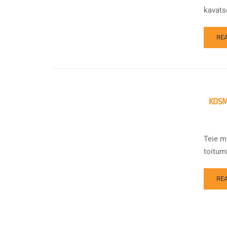
kavats
RE
KOSM
Teie m
toitumi
RE