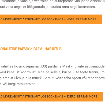
 pidamine ja vaba aja veetmine on suurepärane viis jääda õnnelikuk
uti vaba aega, et lõõgastuda ja nautida oma aega kosmoses.
AD MORE ABOUT ASTRONAUT LOGBOOK DAY 3 – HOBBIES
READ MORE
ONAUTIDE PÄEVIK 2. PÄEV - HARJUTUS
vahelise kosmosejaama (ISS) pardal ja Maal viibivate astronautide 
ast kehalist koormust. Mõelge sellele, kui palju te teete trenni, il
gi trepist üles ja alla minek. Samuti võite teha sporti või teha tege
e või isegi ratsutamine.
AD MORE ABOUT ASTRONAUT LOGBOOK DAY 2 – EXERCISE
READ MORE