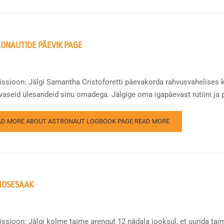
ONAUTIDE PÄEVIK PAGE
issioon: Jälgi Samantha Cristoforetti päevakorda rahvusvahelises
vaseid ülesandeid sinu omadega. Jälgige oma igapäevast rutiini ja p
AD MORE ABOUT ASTRONAUT LOGBOOK PAGE
READ MORE
MOSESAAK
issioon: Jälgi kolme taime arengut 12 nädala jooksul, et uurida tai