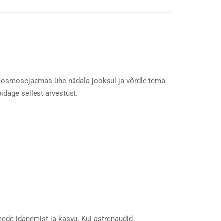
 kosmosejaamas ühe nädala jooksul ja võrdle tema
idage sellest arvestust.
mede idanemist ja kasvu. Kui astronaudid