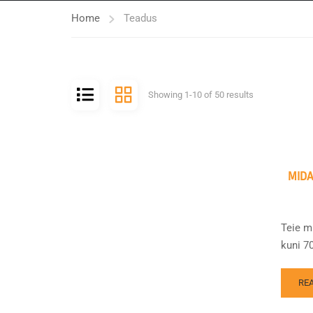
Home
Teadus
Showing 1-10 of 50 results
MIDA
Teie m
kuni 70
RE