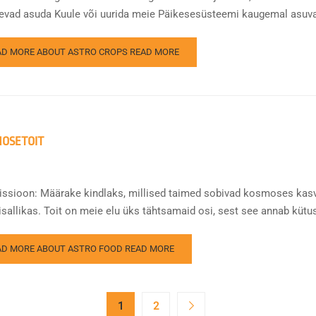
evad asuda Kuule või uurida meie Päikesesüsteemi kaugemal asuvai
AD MORE ABOUT ASTRO CROPS
READ MORE
OSETOIT
issioon: Määrake kindlaks, millised taimed sobivad kosmoses kas
sallikas. Toit on meie elu üks tähtsamaid osi, sest see annab kütust
AD MORE ABOUT ASTRO FOOD
READ MORE
1
2