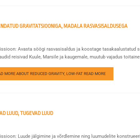
NDATUD GRAVITATSIOONIGA, MADALA RASVASISALDUSEGA
issioon: Avasta söögi rasvasisaldus ja koostage tasakaalustatud s
udid reisivad Kuule, Marsile ja kaugemale, muutub vajadus toitaineli
AD MORE ABOUT REDUCED GRAVITY, LOW-FAT
READ MORE
AD LUUD, TUGEVAD LUUD
issioon: Luude jälgimine ja võrdlemine ning luumudelite konstrueeri