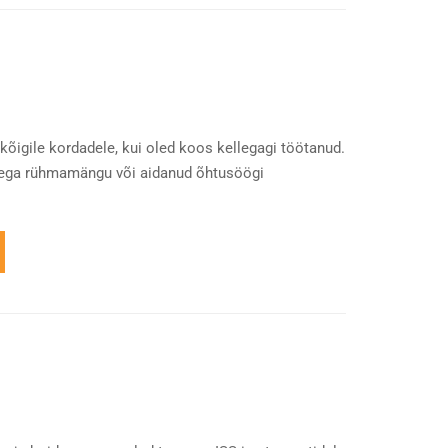
õigile kordadele, kui oled koos kellegagi töötanud.
adega rühmamängu või aidanud õhtusöögi