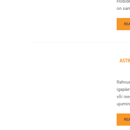
Hobide
on sam
RE
ASTR
Rahvus
igapäev
või ise
ujumin
RE