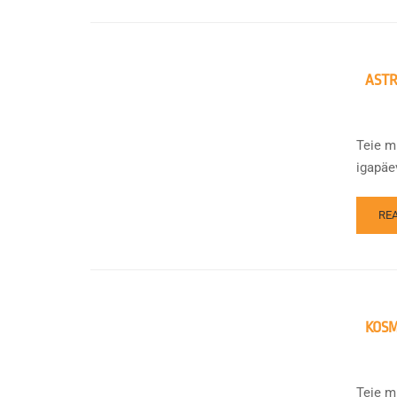
ASTR
Teie m
igapäe
RE
KOS
Teie m