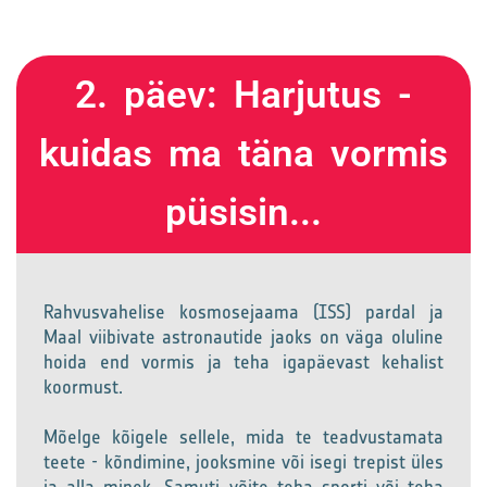
2. päev: Harjutus -
kuidas ma täna vormis
püsisin...
Rahvusvahelise kosmosejaama (ISS) pardal ja
Maal viibivate astronautide jaoks on väga oluline
hoida end vormis ja teha igapäevast kehalist
koormust.
Mõelge kõigele sellele, mida te teadvustamata
teete - kõndimine, jooksmine või isegi trepist üles
ja alla minek. Samuti võite teha sporti või teha