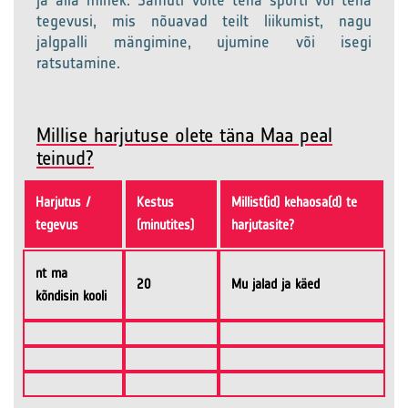
tegevusi, mis nõuavad teilt liikumist, nagu
jalgpalli mängimine, ujumine või isegi
ratsutamine.
Millise harjutuse olete täna Maa peal
teinud?
Harjutus /
Kestus
Millist(id) kehaosa(d) te
tegevus
(minutites)
harjutasite?
nt ma
20
Mu jalad ja käed
kõndisin kooli