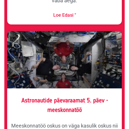
vaba aega.
Loe Edasi "
Astronautide päevaraamat 5. päev -
meeskonnatöö
Meeskonnatöö oskus on väga kasulik oskus nii