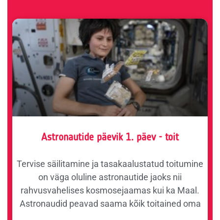
Astronautide päevik 1. päev - toit
Tervise säilitamine ja tasakaalustatud toitumine
on väga oluline astronautide jaoks nii
rahvusvahelises kosmosejaamas kui ka Maal.
Astronaudid peavad saama kõik toitained oma