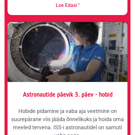
Loe Edasi "
Astronautide päevik 3. päev - hobid
Hobide pidamine ja vaba aja veetmine on
suurepärane viis jääda õnnelikuks ja hoida oma
meeled tervena. ISS-i astronautidel on samuti