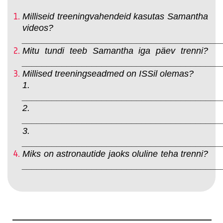
Milliseid treeningvahendeid kasutas Samantha
videos?
________________________________________
Mitu tundi teeb Samantha iga päev trenni?
________________________________________
Millised treeningseadmed on ISSil olemas?
1.
________________________________________
2.
________________________________________
3.
________________________________________
Miks on astronautide jaoks oluline teha trenni?
________________________________________