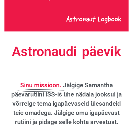
Astronaudi päevik
Sinu missioon.
Jälgige Samantha
päevarutiini ISS-is ühe nädala jooksul ja
võrrelge tema igapäevaseid ülesandeid
teie omadega. Jälgige oma igapäevast
rutiini ja pidage selle kohta arvestust.