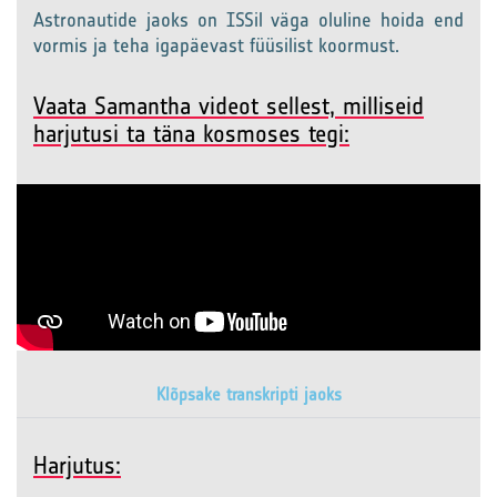
Astronautide jaoks on ISSil väga oluline hoida end
vormis ja teha igapäevast füüsilist koormust.
Vaata Samantha videot sellest, milliseid
harjutusi ta täna kosmoses tegi:
Klõpsake transkripti jaoks
Harjutus: