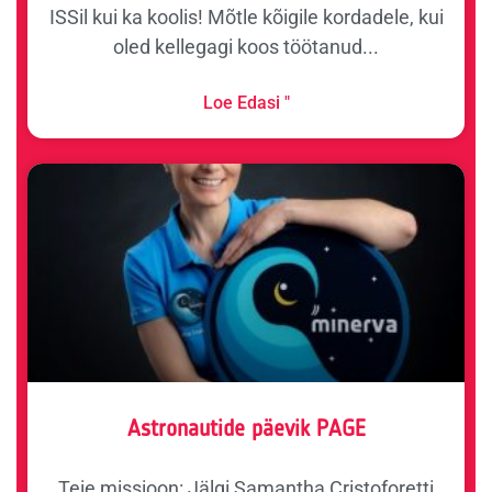
ISSil kui ka koolis! Mõtle kõigile kordadele, kui
oled kellegagi koos töötanud...
Loe Edasi "
Astronautide päevik PAGE
Teie missioon: Jälgi Samantha Cristoforetti