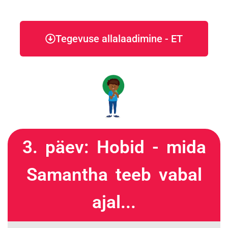
Tegevuse allalaadimine - ET
3. päev: Hobid - mida
Samantha teeb vabal
ajal...