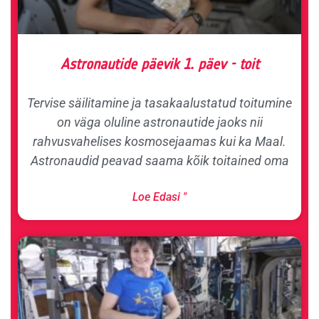
Astronautide päevik 1. päev - toit
Tervise säilitamine ja tasakaalustatud toitumine
on väga oluline astronautide jaoks nii
rahvusvahelises kosmosejaamas kui ka Maal.
Astronaudid peavad saama kõik toitained oma
Loe Edasi "