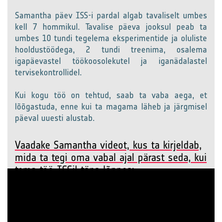
Samantha päev ISS-i pardal algab tavaliselt umbes
kell 7 hommikul. Tavalise päeva jooksul peab ta
umbes 10 tundi tegelema eksperimentide ja oluliste
hooldustöödega, 2 tundi treenima, osalema
igapäevastel töökoosolekutel ja iganädalastel
tervisekontrollidel.
Kui kogu töö on tehtud, saab ta vaba aega, et
lõõgastuda, enne kui ta magama läheb ja järgmisel
päeval uuesti alustab.
Vaadake Samantha videot, kus ta kirjeldab,
mida ta tegi oma vabal ajal pärast seda, kui
tema töö ISSil täna lõppes: