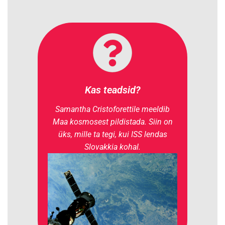
Kas teadsid?
Samantha Cristoforettile meeldib
Maa kosmosest pildistada. Siin on
üks, mille ta tegi, kui ISS lendas
Slovakkia kohal.