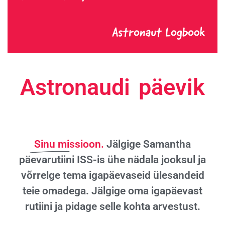
Astronaudi päevik
Sinu missioon.
Jälgige Samantha
päevarutiini ISS-is ühe nädala jooksul ja
võrrelge tema igapäevaseid ülesandeid
teie omadega. Jälgige oma igapäevast
rutiini ja pidage selle kohta arvestust.