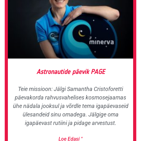
Astronautide päevik PAGE
Teie missioon: Jälgi Samantha Cristoforetti
päevakorda rahvusvahelises kosmosejaamas
ühe nädala jooksul ja võrdle tema igapäevaseid
ülesandeid sinu omadega. Jälgige oma
igapäevast rutiini ja pidage arvestust.
Loe Edasi "