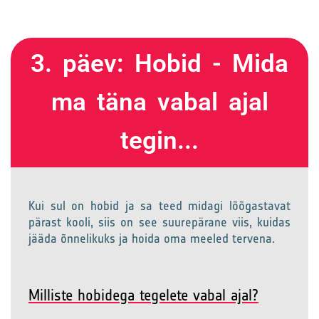
3. päev: Hobid - Mida
ma täna vabal ajal
tegin...
Kui sul on hobid ja sa teed midagi lõõgastavat
pärast kooli, siis on see suurepärane viis, kuidas
jääda õnnelikuks ja hoida oma meeled tervena.
Milliste hobidega tegelete vabal ajal?