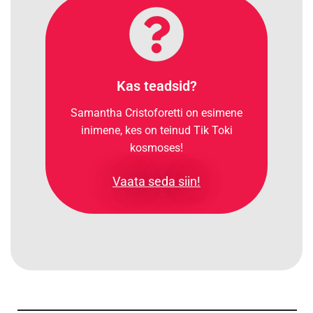
Kas teadsid?
Samantha Cristoforetti on esimene
inimene, kes on teinud Tik Toki
kosmoses!
Vaata seda siin!