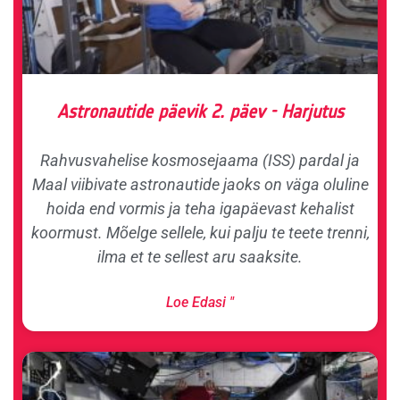
Astronautide päevik 2. päev - Harjutus
Rahvusvahelise kosmosejaama (ISS) pardal ja
Maal viibivate astronautide jaoks on väga oluline
hoida end vormis ja teha igapäevast kehalist
koormust. Mõelge sellele, kui palju te teete trenni,
ilma et te sellest aru saaksite.
Loe Edasi "