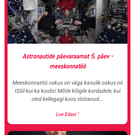
Astronautide päevaraamat 5. päev -
meeskonnatöö
Meeskonnatöö oskus on väga kasulik oskus nii
ISSil kui ka koolis! Mõtle kõigile kordadele, kui
oled kellegagi koos töötanud...
Loe Edasi "