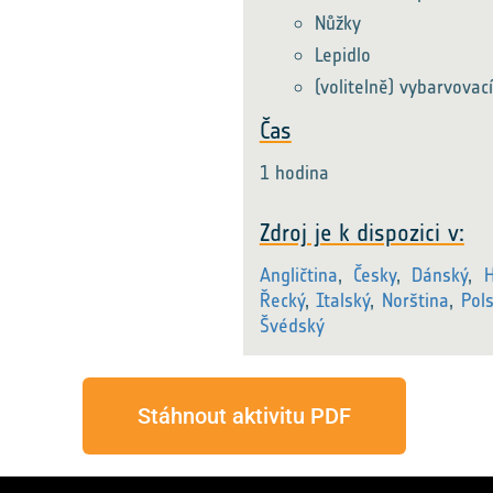
Nůžky
Lepidlo
(volitelně) vybarvovac
Čas
1 hodina
Zdroj je k dispozici v:
Angličtina
,
Česky
,
Dánský
,
H
Řecký
,
Italský
,
Norština
,
Pol
Švédský
Stáhnout aktivitu PDF