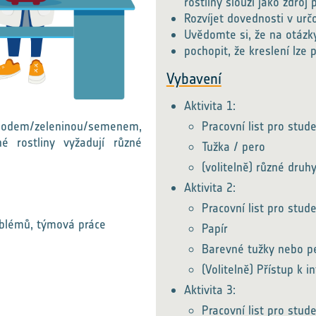
rostliny slouží jako zdroj 
Rozvíjet dovednosti v urč
Uvědomte si, že na otázk
pochopit, že kreslení lze 
Vybavení
Aktivita 1:
 plodem/zeleninou/semenem,
Pracovní list pro stu
é rostliny vyžadují různé
Tužka / pero
(volitelně) různé druh
Aktivita 2:
Pracovní list pro stu
oblémů, týmová práce
Papír
Barevné tužky nebo p
(Volitelně) Přístup k i
Aktivita 3:
Pracovní list pro stu