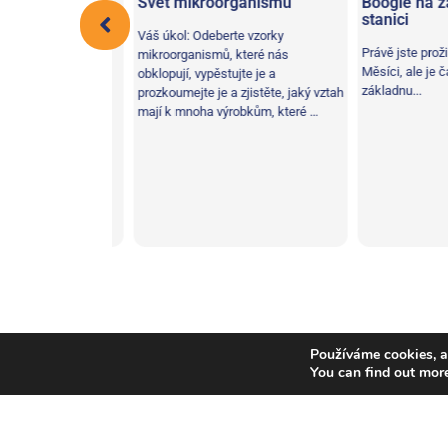
Svět mikroorganismů
Boogie na zák
sí vyhýbat
stanici
, i vy si budete
Váš úkol: Odeberte vzorky
štění způsobené
Právě jste prožili 
mikroorganismů, které nás
Měsíci, ale je čas 
obklopují, vypěstujte je a
základnu...
prozkoumejte je a zjistěte, jaký vztah
mají k mnoha výrobkům, které …
Komunikace
,
Dieta
,
Rostliny
,
Řešení problémů
,
Tag:
Používáme cookies, a
You can find out mor