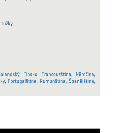
í tužky
olandský
,
Finsko
,
Francouzština
,
Němčina
,
ský
,
Portugalština
,
Rumunština
,
Španělština
,