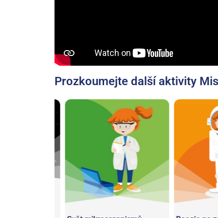
Prozkoumejte další aktivity Mis
ad
ako astronauti,