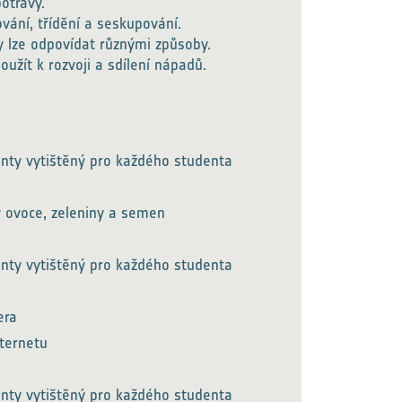
potravy.
ování, třídění a seskupování.
y lze odpovídat různými způsoby.
použít k rozvoji a sdílení nápadů.
denty vytištěný pro každého studenta
y ovoce, zeleniny a semen
denty vytištěný pro každého studenta
era
nternetu
denty vytištěný pro každého studenta