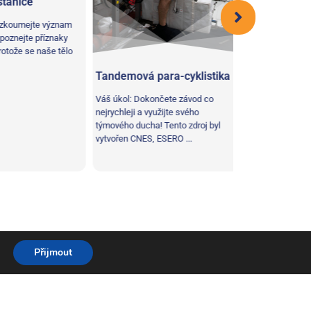
anice
HIIT ve vesmí
oumejte význam
Pojďme HIIT do ve
znejte příznaky
a připravme se na 
ože se naše tělo
udrželi zdravé srdc
proveďte sérii ...
Tandemová para-cyklistika
Váš úkol: Dokončete závod co
nejrychleji a využijte svého
týmového ducha! Tento zdroj byl
vytvořen CNES, ESERO ...
Přijmout