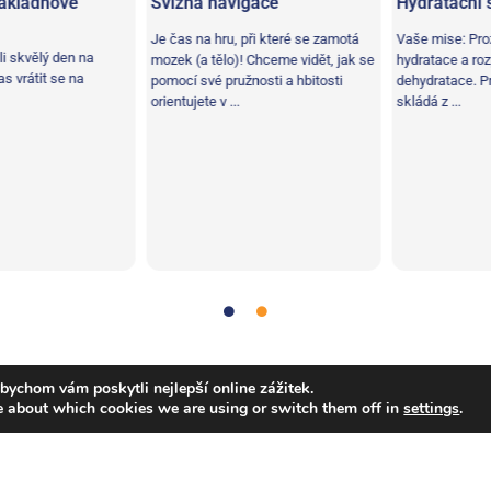
ladnové
Svižná navigace
Hydratační st
Je čas na hru, při které se zamotá
Vaše mise: Prozk
skvělý den na
mozek (a tělo)! Chceme vidět, jak se
hydratace a rozpo
vrátit se na
pomocí své pružnosti a hbitosti
dehydratace. Prot
orientujete v ...
skládá z ...
Věda
,
Týmová práce
bychom vám poskytli nejlepší online zážitek.
e about which cookies we are using or switch them off in
settings
.