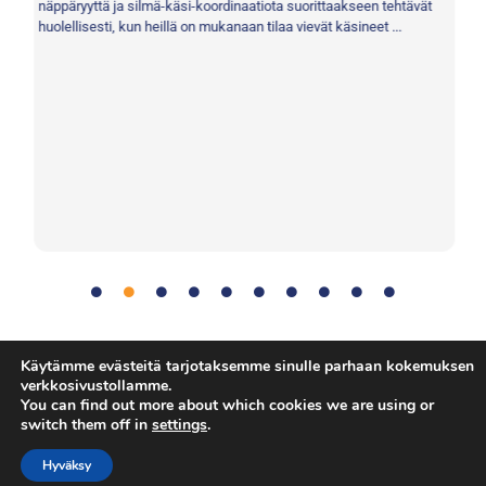
at
näppäryyttä ja silmä-käsi-koordinaatiota suorittaakseen tehtävät
er
huolellisesti, kun heillä on mukanaan tilaa vievät käsineet ...
Viestintä
,
Ruokavalio
,
Kasvit
,
Ongelmanratkaisu
,
Tiede
,
Tag:
Käytämme evästeitä tarjotaksemme sinulle parhaan kokemuksen
verkkosivustollamme.
Tiimityö
You can find out more about which cookies we are using or
switch them off in
settings
.
Hyväksy