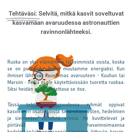
Tehtäväsi:
Selvitä, mitkä kasvit soveltuvat
kasvamaan avaruudessa astronauttien
ravinnonlähteeksi.
Ruoka on yksi elämämme tärkeimmistä osista, koska
se on polttoaine, jonka muutamme energiaksi. Kun
ihmiset lähtevät kauemmas avaruuteen - Kuuhun tai
Marsiin - heillä ei ole käytettävissään tuoretta ruokaa.
Siksi heidän on kasvatettava se itse.
Tässä tehtäväkokonaisuudessa ryhmät oppivat
kasvien eri osatekijöistä sekä vihannesten, hedelmien
ja siementen välisestä erosta. He kuvittelevat ja
piirtävät havainnoimaansa
hedelmään/vihannekseen/siemeneen liittyvän kasvin.