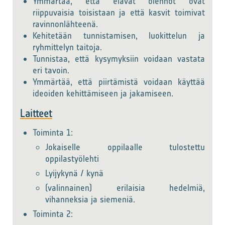
Ymmärtää, että elävät olennot ovat
riippuvaisia toisistaan ja että kasvit toimivat
ravinnonlähteenä.
Kehitetään tunnistamisen, luokittelun ja
ryhmittelyn taitoja.
Tunnistaa, että kysymyksiin voidaan vastata
eri tavoin.
Ymmärtää, että piirtämistä voidaan käyttää
ideoiden kehittämiseen ja jakamiseen.
Laitteet
Toiminta 1:
Jokaiselle oppilaalle tulostettu
oppilastyölehti
Lyijykynä / kynä
(valinnainen) erilaisia hedelmiä,
vihanneksia ja siemeniä.
Toiminta 2: