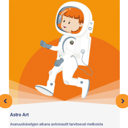
Astro Art
Mi
Avaruuskävelyjen aikana astronautit tarvitsevat melkoista
Teh