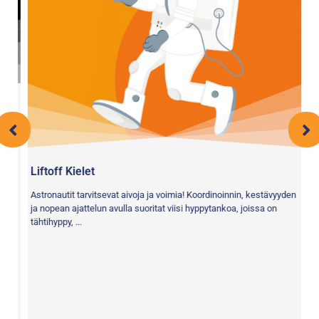
Liftoff Kielet
Mi
Astronautit tarvitsevat aivoja ja voimia! Koordinoinnin, kestävyyden
Te
ja nopean ajattelun avulla suoritat viisi hyppytankoa, joissa on
mu
tähtihyppy, ...