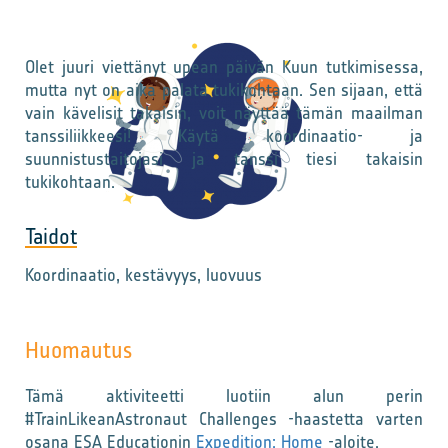
Olet juuri viettänyt upean päivän Kuun tutkimisessa,
mutta nyt on aika palata tukikohtaan. Sen sijaan, että
vain kävelisit takaisin, voit näyttää tämän maailman
tanssiliikkeesi! Käytä koordinaatio- ja
suunnistustaitojasi ja tanssi tiesi takaisin
tukikohtaan.
Taidot
Koordinaatio, kestävyys, luovuus
Huomautus
Tämä aktiviteetti luotiin alun perin
#TrainLikeanAstronaut Challenges -haastetta varten
osana ESA Educationin
Expedition: Home
-aloite.