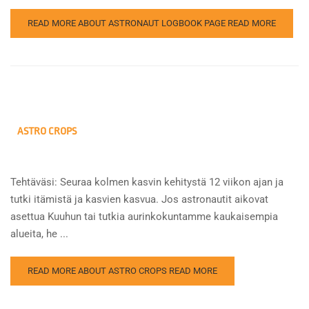
READ MORE ABOUT ASTRONAUT LOGBOOK PAGE
READ MORE
ASTRO CROPS
Tehtäväsi: Seuraa kolmen kasvin kehitystä 12 viikon ajan ja
tutki itämistä ja kasvien kasvua. Jos astronautit aikovat
asettua Kuuhun tai tutkia aurinkokuntamme kaukaisempia
alueita, he ...
READ MORE ABOUT ASTRO CROPS
READ MORE