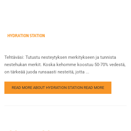
HYDRATION STATION
Tehtäväsi: Tutustu nesteytyksen merkitykseen ja tunnista
nestehukan merkit. Koska kehomme koostuu 50-70% vedestä,
on tärkeää juoda runsaasti nesteitä, jotta ...
READ MORE ABOUT HYDRATION STATION
READ MORE