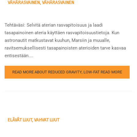
VÄHÄRASVAINEN, VÄHÄRASVAINEN
Tehtäväsi: Selvitä aterian rasvapitoisuus ja laadi
tasapainoinen ateria käyttäen rasvapitoisuustietoja. Kun
astronautit matkustavat kuuhun, Marsiin ja muualle,
ravitsemuksellisesti tasapainoisten aterioiden tarve kasvaa
entisestään....
READ MORE ABOUT REDUCED GRAVITY, LOW-FAT
READ MORE
ELÄVÄT LUUT, VAHVAT LUUT