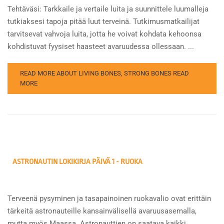
Tehtäväsi: Tarkkaile ja vertaile luita ja suunnittele luumalleja
tutkiaksesi tapoja pitää luut terveinä. Tutkimusmatkailijat
tarvitsevat vahvoja luita, jotta he voivat kohdata kehoonsa
kohdistuvat fyysiset haasteet avaruudessa ollessaan. ...
READ MORE ABOUT LIVING BONES, STRONG BONES
READ
MORE
ASTRONAUTIN LOKIKIRJA PÄIVÄ 1 - RUOKA
Terveenä pysyminen ja tasapainoinen ruokavalio ovat erittäin
tärkeitä astronauteille kansainvälisellä avaruusasemalla,
mutta myös Maassa. Astronauttien on saatava kaikki