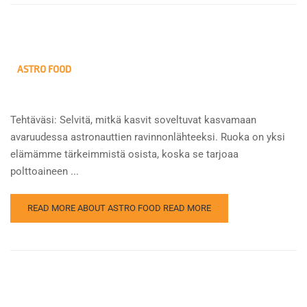
ASTRO FOOD
Tehtäväsi: Selvitä, mitkä kasvit soveltuvat kasvamaan
avaruudessa astronauttien ravinnonlähteeksi. Ruoka on yksi
elämämme tärkeimmistä osista, koska se tarjoaa
polttoaineen ...
READ MORE ABOUT ASTRO FOOD
READ MORE