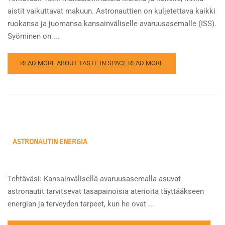
aistit vaikuttavat makuun. Astronauttien on kuljetettava kaikki
ruokansa ja juomansa kansainväliselle avaruusasemalle (ISS).
Syöminen on ...
READ MORE ABOUT TASTE IN SPACE
READ MORE
ASTRONAUTIN ENERGIA
Tehtäväsi: Kansainvälisellä avaruusasemalla asuvat
astronautit tarvitsevat tasapainoisia aterioita täyttääkseen
energian ja terveyden tarpeet, kun he ovat ...