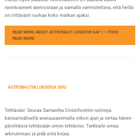
ravintoaineet aterioistaan ja samalla varmistettava, että heillä
on riittävästi ruokaa koko matkan ajaksi.
READ MORE ABOUT ASTRONAUT LOGBOOK DAY 1 – FOOD
READ MORE
ASTRONAUTIN LOKIKIRJA SIVU
Tehtäväsi: Seuraa Samantha Cristoforettin rutiineja
kansainvälisellä avaruusasemalla viikon ajan ja vertaa hänen
päivittäisiä tehtäviään omiin tehtäviisi. Tarkkaile omaa
arkirutiiniasi ja pidä siitä kirjaa.