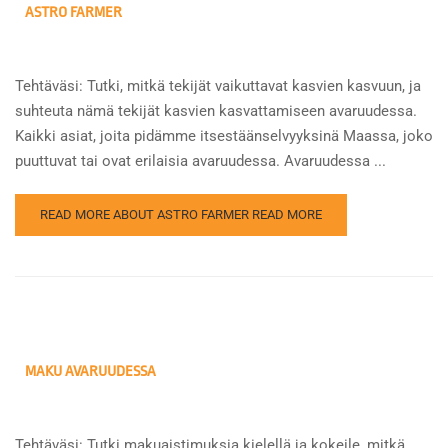
ASTRO FARMER
Tehtäväsi: Tutki, mitkä tekijät vaikuttavat kasvien kasvuun, ja
suhteuta nämä tekijät kasvien kasvattamiseen avaruudessa.
Kaikki asiat, joita pidämme itsestäänselvyyksinä Maassa, joko
puuttuvat tai ovat erilaisia avaruudessa. Avaruudessa ...
READ MORE ABOUT ASTRO FARMER
READ MORE
MAKU AVARUUDESSA
Tehtäväsi: Tutki makuaistimuksia kielellä ja kokeile, mitkä