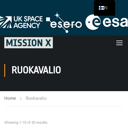
FI
RUOKAVALIO
Home
Ruokavalio
Showing 1-10 of 50 results