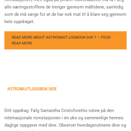
alle næringsstoffene de trenger gjennom måltidene, samtidig
som de må sørge for at de har nok mat til å klare seg gjennom
hele oppdraget.
READ MORE ABOUT ASTRONAUT LOGBOOK DAY 1 – FOOD
READ MORE
ASTRONAUTLOGGBOK-SIDE
Ditt oppdrag: Følg Samantha Cristoforettis rutine på den
internasjonale romstasjonen i én uke og sammenlign hennes
daglige oppgaver med dine. Observer hverdagsrutinene dine og