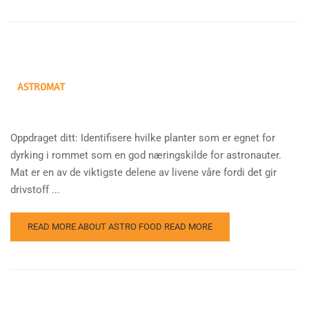
ASTROMAT
Oppdraget ditt: Identifisere hvilke planter som er egnet for
dyrking i rommet som en god næringskilde for astronauter.
Mat er en av de viktigste delene av livene våre fordi det gir
drivstoff ...
READ MORE ABOUT ASTRO FOOD
READ MORE