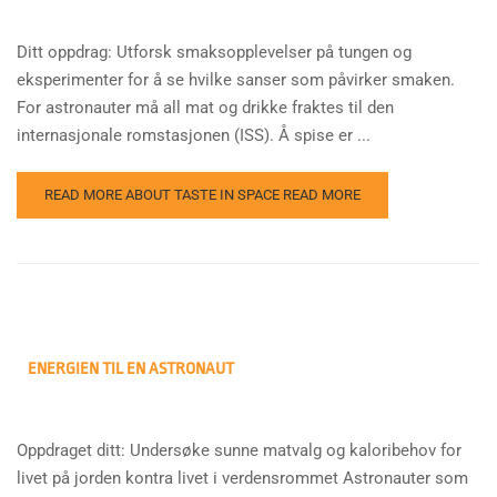
Ditt oppdrag: Utforsk smaksopplevelser på tungen og
eksperimenter for å se hvilke sanser som påvirker smaken.
For astronauter må all mat og drikke fraktes til den
internasjonale romstasjonen (ISS). Å spise er ...
READ MORE ABOUT TASTE IN SPACE
READ MORE
ENERGIEN TIL EN ASTRONAUT
Oppdraget ditt: Undersøke sunne matvalg og kaloribehov for
livet på jorden kontra livet i verdensrommet Astronauter som