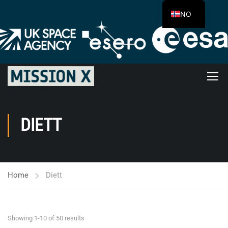
NO
DIETT
Home
Diett
Showing 1-10 of 50 results