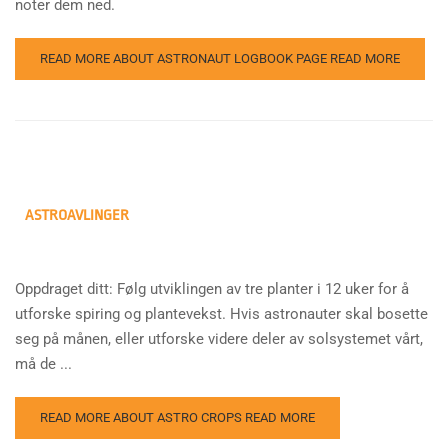
noter dem ned.
READ MORE ABOUT ASTRONAUT LOGBOOK PAGE
READ MORE
ASTROAVLINGER
Oppdraget ditt: Følg utviklingen av tre planter i 12 uker for å
utforske spiring og plantevekst. Hvis astronauter skal bosette
seg på månen, eller utforske videre deler av solsystemet vårt,
må de ...
READ MORE ABOUT ASTRO CROPS
READ MORE