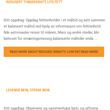
REDUSERT TYNGDEKRAFT, LITE FETT
Ditt oppdrag: Oppdag fettinnholdet i et måltid og sett sammen
et balansert måltid ved hjelp av informasjon om fettinnhold.
Når astronauter reiser til månen, Mars og andre steder, blir
behovet for ernæringsmessig balanserte måltider enda ...
READ MORE ABOUT REDUCED GRAVITY, LOW-FAT
READ MORE
LEVENDE BEIN, STERKE BEIN
Ditt oppdrag: Observere og sammenligne bein, og utforme