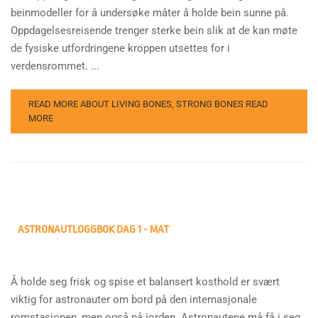
beinmodeller for å undersøke måter å holde bein sunne på.
Oppdagelsesreisende trenger sterke bein slik at de kan møte
de fysiske utfordringene kroppen utsettes for i
verdensrommet. ...
READ MORE ABOUT LIVING BONES, STRONG BONES
READ
MORE
ASTRONAUTLOGGBOK DAG 1 - MAT
Å holde seg frisk og spise et balansert kosthold er svært
viktig for astronauter om bord på den internasjonale
romstasjonen, men også på jorden. Astronautene må få i seg