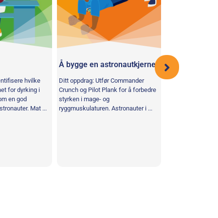
Å bygge en astronautkjerne
Astroavlinger
ntifisere hvilke
Ditt oppdrag: Utfør Commander
Oppdraget ditt: Fø
et for dyrking i
Crunch og Pilot Plank for å forbedre
tre planter i 12 uk
om en god
styrken i mage- og
spiring og plantev
tronauter. Mat ...
ryggmuskulaturen. Astronauter i ...
astronauter er ...