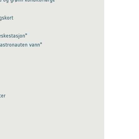
gskort
æskestasjon"
i astronauten vann"
ter