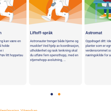
n
Liftoff-språk
Astromat
ing kan være en
Astronauter trenger både hjerne og
Oppdraget ditt: Ide
 å holde
muskler! Ved hjelp av koordinasjon,
planter som er egn
e i
utholdenhet og rask tenkning skal
verdensrommet s
øv litt hoppetau
du utføre fem spensthopp, med en
næringskilde for as
stjernehopp-avslutning, ...
blemløsning
,
Vitenskap
,