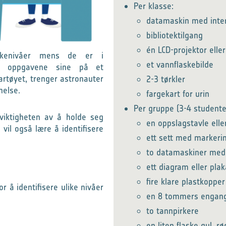
Per klasse:
datamaskin med inter
bibliotektilgang
én LCD-projektor elle
skenivåer mens de er i
et vannflaskebilde
rer oppgavene sine på et
fartøyet, trenger astronauter
2-3 tørkler
helse.
fargekart for urin
Per gruppe (3-4 studente
viktigheten av å holde seg
en oppslagstavle elle
vil også lære å identifisere
ett sett med markeri
to datamaskiner med 
ett diagram eller pla
fire klare plastkopper
r å identifisere ulike nivåer
en 8 tommers engang
to tannpirkere
en liten flaske gul, r