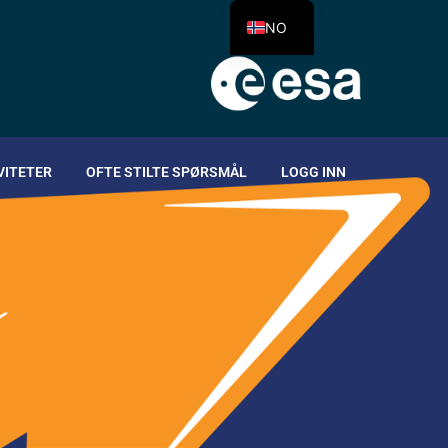
NO
VITETER
OFTE STILTE SPØRSMÅL
LOGG INN