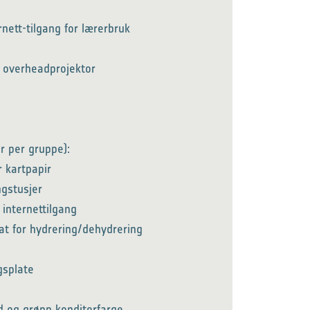
nett-tilgang for lærerbruk
r overheadprojektor
r per gruppe):
r kartpapir
ngstusjer
internettilgang
kat for hydrering/dehydrering
splate
ød og grønn konditorfarge