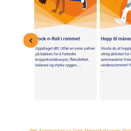
ce Gym
Rock-n-Roll i rommet
Hopp til måne
m og gjør deg klar
Oppdraget ditt: Utfør en serie saltoer
Visste du at hopp
 holde hjertene og
på bakken for å forbedre
viktig aktivitet for
r en serie ...
kroppskoordinasjon, fleksibilitet,
astronautene frisk
balanse og styrke ryggen, ...
verdensrommet? Pr
...
Kommunikasjon
,
Diett
,
Menneskekroppen
,
Pro
Tag: