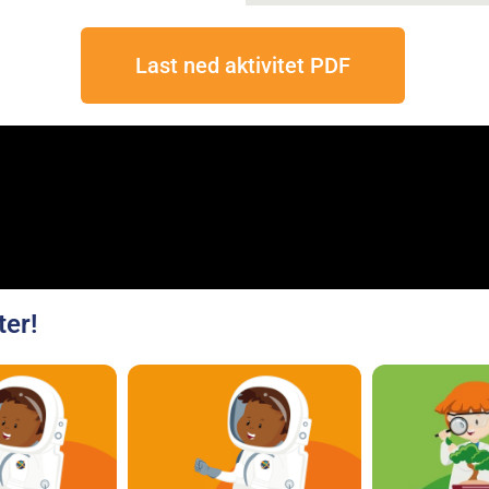
Last ned aktivitet PDF
ter!