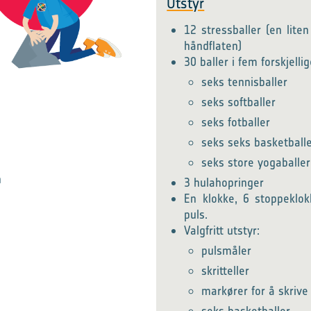
Utstyr
12 stressballer (en lite
håndflaten)
30 baller i fem forskjelli
seks tennisballer
seks softballer
seks fotballer
seks seks basketball
seks store yogaballer
n
3 hulahopringer
En klokke, 6 stoppeklok
puls.
Valgfritt utstyr:
pulsmåler
skritteller
markører for å skriv