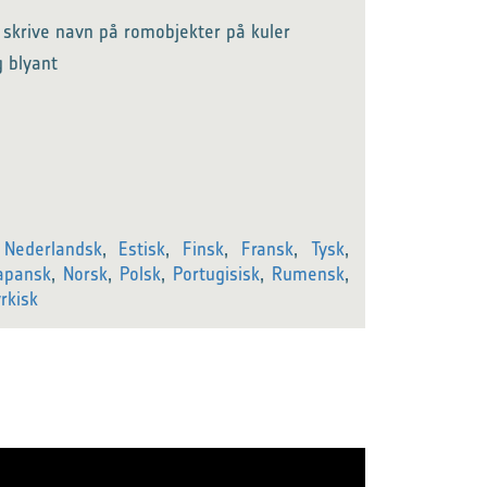
 skrive navn på romobjekter på kuler
g blyant
,
Nederlandsk
,
Estisk
,
Finsk
,
Fransk
,
Tysk
,
apansk
,
Norsk
,
Polsk
,
Portugisisk
,
Rumensk
,
yrkisk