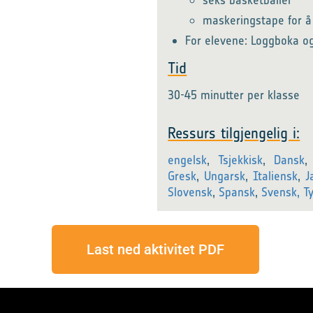
seks basketballer
maskeringstape for å
For elevene: Loggboka o
Tid
30-45 minutter per klasse
Ressurs tilgjengelig i:
engelsk
,
Tsjekkisk
,
Dansk
Gresk
,
Ungarsk
,
Italiensk
,
J
Slovensk
,
Spansk
,
Svensk,
T
Last ned aktivitet PDF