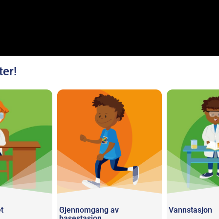
ter!
t
Gjennomgang av
Vannstasjon
basestasjon