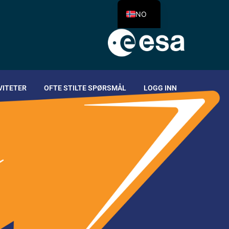
NO
VITETER
OFTE STILTE SPØRSMÅL
LOGG INN