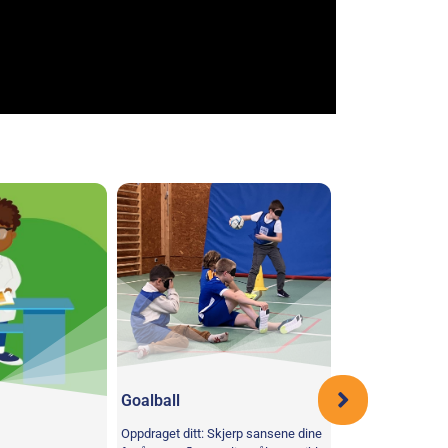
Goalball
Levende bein,
Oppdraget ditt: Skjerp sansene dine