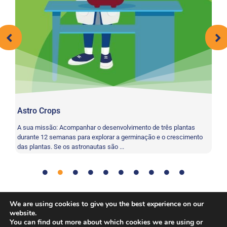
Astro Crops
Gr
A sua missão: Acompanhar o desenvolvimento de três plantas
A 
durante 12 semanas para explorar a germinação e o crescimento
fo
das plantas. Se os astronautas são ...
te
We are using cookies to give you the best experience on our
Coordenação
,
Endurance
,
Físico
,
Força
,
Trabalho em
Tag:
website.
equipe
You can find out more about which cookies we are using or