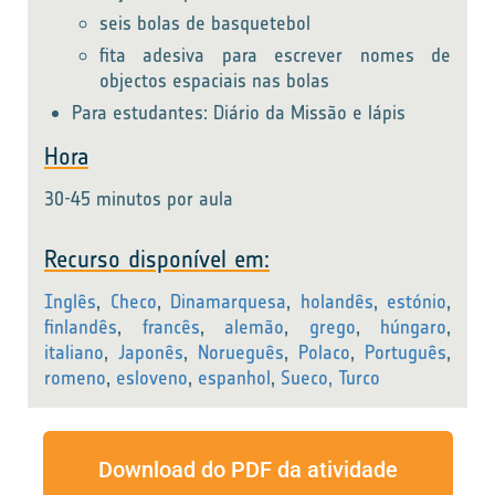
seis bolas de basquetebol
fita adesiva para escrever nomes de
objectos espaciais nas bolas
Para estudantes: Diário da Missão e lápis
Hora
30-45 minutos por aula
Recurso disponível em:
Inglês
,
Checo
,
Dinamarquesa
,
holandês
,
estónio
,
finlandês
,
francês
,
alemão
,
grego
,
húngaro
,
italiano
,
Japonês
,
Norueguês
,
Polaco
,
Português
,
romeno
,
esloveno
,
espanhol
,
Sueco,
Turco
Download do PDF da atividade