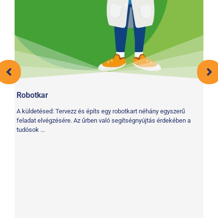
Robotkar
A küldetésed: Tervezz és építs egy robotkart néhány egyszerű
feladat elvégzésére. Az űrben való segítségnyújtás érdekében a
tudósok ...
T
A 
cs