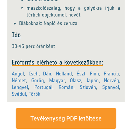
maszkolószalag, hogy a golyókra írjuk a
térbeli objektumok nevét
Diákoknak: Napló és ceruza
Idő
30-45 perc óránként
Erőforrás elérhető a következőkben:
Angol
,
Cseh
,
Dán
,
Holland
,
Észt
,
Finn
,
Francia
,
Német
,
Görög
,
Magyar
,
Olasz
,
Japán
,
Norvég
,
Lengyel
,
Portugál
,
Román
,
Szlovén
,
Spanyol
,
Svédül,
Török
Tevékenység PDF letöltése