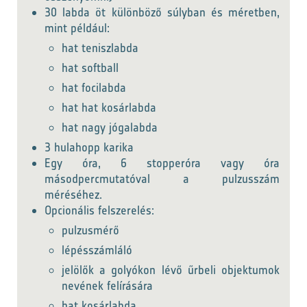
30 labda öt különböző súlyban és méretben,
mint például:
hat teniszlabda
hat softball
hat focilabda
hat hat kosárlabda
hat nagy jógalabda
3 hulahopp karika
Egy óra, 6 stopperóra vagy óra
másodpercmutatóval a pulzusszám
méréséhez.
Opcionális felszerelés:
pulzusmérő
lépésszámláló
jelölők a golyókon lévő űrbeli objektumok
nevének felírására
hat kosárlabda