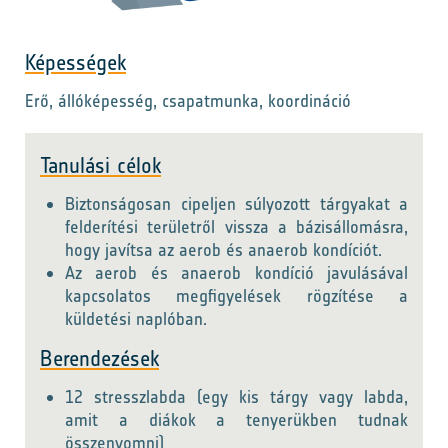
Képességek
Erő, állóképesség, csapatmunka, koordináció
Tanulási célok
Biztonságosan cipeljen súlyozott tárgyakat a
felderítési területről vissza a bázisállomásra,
hogy javítsa az aerob és anaerob kondíciót.
Az aerob és anaerob kondíció javulásával
kapcsolatos megfigyelések rögzítése a
küldetési naplóban.
Berendezések
12 stresszlabda (egy kis tárgy vagy labda,
amit a diákok a tenyerükben tudnak
összenyomni)