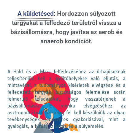
A küldetésed:
Hordozzon súlyozott
tárgyakat a felfedező területről vissza a
bázisállomásra, hogy javítsa az aerob és
anaerob kondíciót.
A Hold és a Mars felfedezéséhez az űrhajósoknak
teljesíteniük kell a gyűjtőhelyekre való eljutás, a
mintavétel, a tudományos kísérletek elvégzése és a
felfedezett tárgyak biztonságos felemelése során
felmerülő feladatokat, hogy visszatérjenek a
bázisállomásra. E munka elvégzéséhez az
asztronautáknak fizikailag fel kell készülniük az olyan
tevékenységek rendszeres gyakorlásával, mint a
gyaloglás, a futás, az úszás és a súlyemelés.