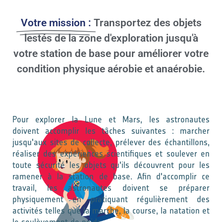
Votre mission :
Transportez des objets
lestés de la zone d'exploration jusqu'à
votre station de base pour améliorer votre
condition physique aérobie et anaérobie.
Pour explorer la Lune et Mars, les astronautes
doivent accomplir les tâches suivantes : marcher
jusqu'aux sites de collecte, prélever des échantillons,
réaliser des expériences scientifiques et soulever en
toute sécurité les objets qu'ils découvrent pour les
ramener à la station de base. Afin d'accomplir ce
travail, les astronautes doivent se préparer
physiquement en pratiquant régulièrement des
activités telles que la marche, la course, la natation et