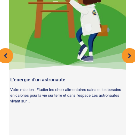
e a
L'énergie d'un astronaute
Qu
Votre mission : Étudier les choix alimentaires sains et les besoins
Vo
en calories pour la vie sur terre et dans l'espace Les astronautes
co
vivant sur ...
vot