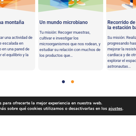
a montaña
Un mundo microbiano
Recorrido de 
la estación ba
Tu misión: Recoger muestras,
r una actividad de
Su misión: Realiz
cultivar e investigar los
 escalada en
progresando hast
microorganismos que nos rodean, y
 en una pared de
mejorar la resiste
estudiar su relación con muchos de
l equilibrio y la
cardiaca y de otro
los productos que…
explorar el espacio
astronautas...
,
Trabajo en equipo
 para ofrecerte la mejor experiencia en nuestra web.
ás sobre qué cookies utilizamos o desactivarlas en los
ajustes
.