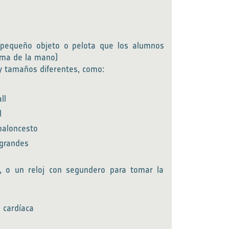
 pequeño objeto o pelota que los alumnos
lma de la mano)
y tamaños diferentes, como:
ll
l
baloncesto
 grandes
s, o un reloj con segundero para tomar la
 cardíaca