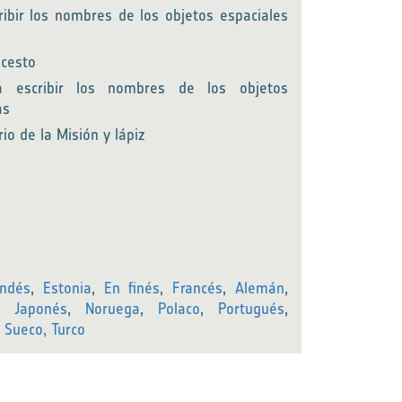
ibir los nombres de los objetos espaciales
ncesto
a escribir los nombres de los objetos
as
io de la Misión y lápiz
andés
,
Estonia
,
En finés
,
Francés
,
Alemán
,
,
Japonés
,
Noruega
,
Polaco
,
Portugués
,
,
Sueco,
Turco