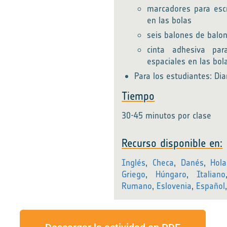
marcadores para escr
en las bolas
seis balones de balo
cinta adhesiva par
espaciales en las bol
Para los estudiantes: Diar
Tiempo
30-45 minutos por clase
Recurso disponible en:
Inglés
,
Checa
,
Danés
,
Hol
Griego
,
Húngaro
,
Italiano
Rumano
,
Eslovenia
,
Español