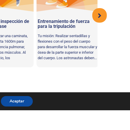
inspección de
Entrenamiento de fuerza
Lenguas de d
se
para la tripulación
¡Los astronautas 
ar una caminata,
Tu misión: Realizar sentadillas y
y fuerza! Usando t
a 1600m para
flexiones con el peso del cuerpo
resistencia y rapi
ncia pulmonar,
para desarrollar la fuerza muscular y
cinco saltos de tij
s músculos. Al
ósea de la parte superior e inferior
salto de estrella, ..
, los
del cuerpo. Los astronautas deben...
Aceptar