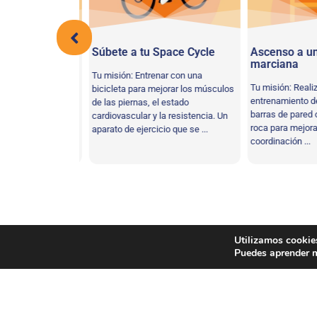
espacio
Súbete a tu Space Cycle
Ascenso a un
marciana
r una serie de
Tu misión: Entrenar con una
Tu misión: Realiza
uelo para mejorar
bicicleta para mejorar los músculos
entrenamiento de
poral, la
de las piernas, el estado
barras de pared o
ilibrio y fortalecer
cardiovascular y la resistencia. Un
roca para mejorar e
aparato de ejercicio que se ...
coordinación ...
Coordinación
,
Resistencia
,
Físicas
,
Fuerza
Etiqueta:
Utilizamos cookies
Puedes aprender m