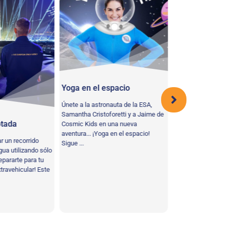
Yoga en el espacio
Burpees con 
Únete a la astronauta de la ESA,
Tu misión: Realiza
Samantha Cristoforetti y a Jaime de
que mezcle sentadi
ptada
Cosmic Kids en una nueva
saltos en el aire 
aventura... ¡Yoga en el espacio!
fomentar la fuerza
ar un recorrido
Sigue ...
ua utilizando sólo
epararte para tu
xtravehicular! Este