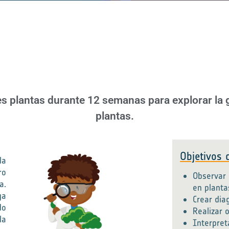
res plantas durante 12 semanas para explorar la 
plantas.
Objetivos 
la
ro
Observar 
a.
en plant
ga
Crear diag
do
Realizar 
la
Interpret