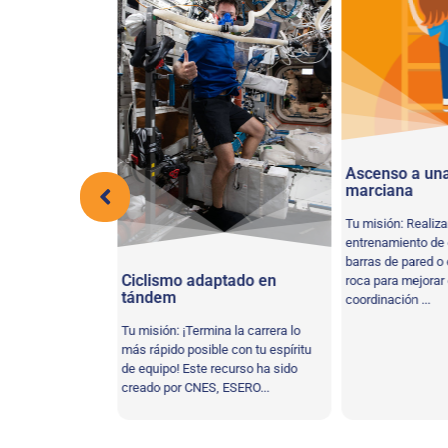
, huesos
Ascenso a un
marciana
ar y comparar
Tu misión: Realiza
r modelos óseos
entrenamiento de
ormas de mantener
barras de pared o
Ciclismo adaptado en
 Los exploradores
roca para mejorar e
tándem
uertes...
coordinación ...
Tu misión: ¡Termina la carrera lo
más rápido posible con tu espíritu
de equipo! Este recurso ha sido
creado por CNES, ESERO...