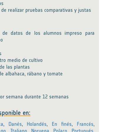
os
 de realizar pruebas comparativas y justas
 de datos de los alumnos impreso para
po
s
otro medio de cultivo
 de las plantas
de albahaca, rábano y tomate
por semana durante 12 semanas
sponible en:
ca
,
Danés
,
Holandés
,
En finés
,
Francés
,
ego
,
Italiano
,
Noruega
,
Polaco
,
Portugués
,