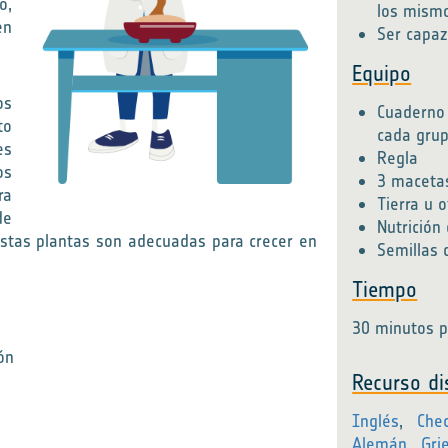
o,
los mism
en
Ser capaz
Equipo
os
Cuaderno
to
cada gru
es
Regla
os
3 maceta
ra
Tierra u 
de
Nutrición
 estas plantas son adecuadas para crecer en
Semillas 
Tiempo
30 minutos 
ón
Recurso di
Inglés
,
Che
Alemán
,
Gri