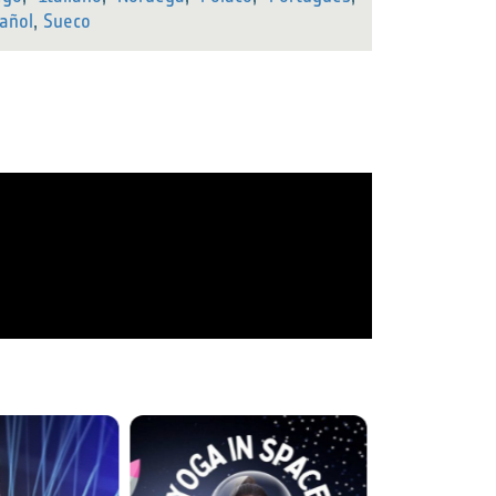
añol
,
Sueco