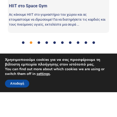
HIIT στο Space Gym
Ε
Ας κάνουμε HIIT στο γυμναστήριο του χώρου και ας
Η 
ετοιμαστούμε να ιδρώσουμε! Για να διατηρήσετε τις καρδιές και
γι
τους πνεύμονες υγιείς, εκτελέστε μια σειρά ...
συ
Χρησιμοποιούμε cookies για να σας προσφέρουμε τη
Επικοινωνία
,
Διατροφή
,
Φυτά
,
Επίλυση προβλημάτων
,
Tag:
βέλτιστη εμπειρία πλοήγησης στον ιστότοπό μας.
Επιστήμη
,
Ομαδική εργασία
You can find out more about which cookies we are using or
switch them off in
settings
.
Αποδοχή
Copyright © Ευρωπαϊκός Οργανισμός Διαστήματος. Όλα τα
δικαιώματα διατηρούνται.