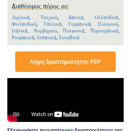
Διαθέσιμος πόρος σε:
Αγγλικά
,
Τσεχική
,
Δανικά
,
Ολλανδικά
,
Φινλανδική
,
Γαλλικά
,
Γερμανικά
,
Ελληνική
,
Ιταλικά
,
Νορβηγικό
,
Πολωνικά
,
Πορτογαλικά
,
Ρουμανικά
,
Ισπανικά
,
Σουηδικά
Λήψη δραστηριότητας PDF
Εξερευνήστε περισσότερες δραστηριότητες της