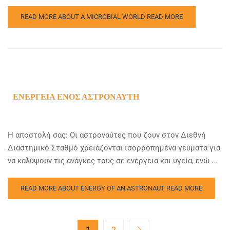
READ MORE ABOUT A MICROBIAL WORLD
READ MORE
ΕΝΈΡΓΕΙΑ ΕΝΌΣ ΑΣΤΡΟΝΑΎΤΗ
Η αποστολή σας: Οι αστροναύτες που ζουν στον Διεθνή
Διαστημικό Σταθμό χρειάζονται ισορροπημένα γεύματα για
να καλύψουν τις ανάγκες τους σε ενέργεια και υγεία, ενώ ...
READ MORE ABOUT ENERGY OF AN ASTRONAUT
READ MORE
1
2