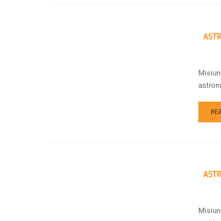
ASTR
Misiun
astrona
RE
ASTR
Misiune