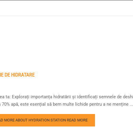
IE DE HIDRATARE
a ta: Explorați importanța hidratării și identificați semnele de des
a 70% apă, este esențial să bem multe lichide pentru a ne menține ..
AD MORE ABOUT HYDRATION STATION
READ MORE