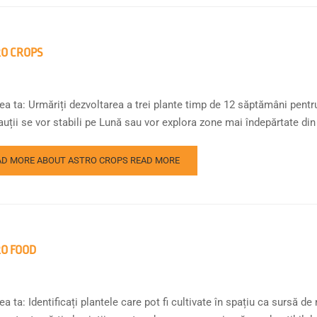
O CROPS
ea ta: Urmăriți dezvoltarea a trei plante timp de 12 săptămâni pentr
uții se vor stabili pe Lună sau vor explora zone mai îndepărtate din s
AD MORE ABOUT ASTRO CROPS
READ MORE
O FOOD
a ta: Identificați plantele care pot fi cultivate în spațiu ca sursă de