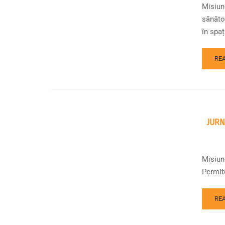
Misiun
sănătoa
în spați
RE
JURN
Misiune
Permite
RE