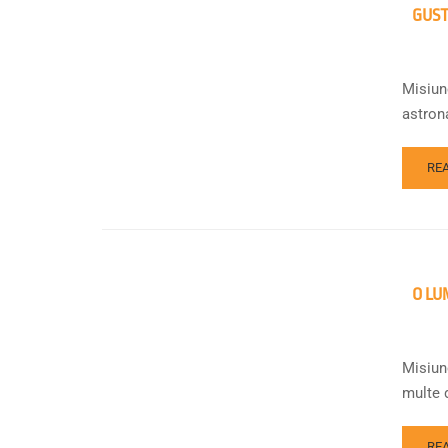
GUST
Misiune
astrona
RE
O LU
Misiune
multe d
RE