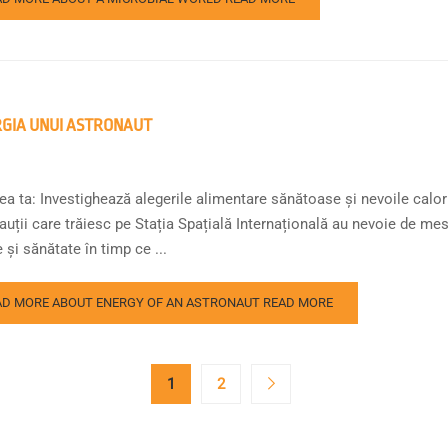
GIA UNUI ASTRONAUT
ea ta: Investighează alegerile alimentare sănătoase și nevoile calori
uții care trăiesc pe Stația Spațială Internațională au nevoie de mes
 și sănătate în timp ce ...
AD MORE ABOUT ENERGY OF AN ASTRONAUT
READ MORE
1
2