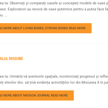
ea ta: Observați și comparați oasele și concepeți modele de oase p
se. Exploratorii au nevoie de oase puternice pentru a putea face faț
u. ...
AD MORE ABOUT LIVING BONES, STRONG BONES
READ MORE
ALUL MISIUNII
a ta: Urmăriți-vă aventurile spațiale, monitorizați progresul și refle
ți elevilor dvs. să țină evidența activităților lor din Misiunea X în ju
AD MORE ABOUT MISSION JOURNAL
READ MORE