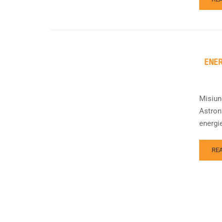
ENER
Misiun
Astrona
energie
RE