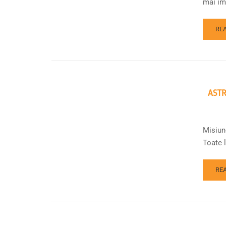
mai imp
RE
AST
Misiune
Toate l
RE