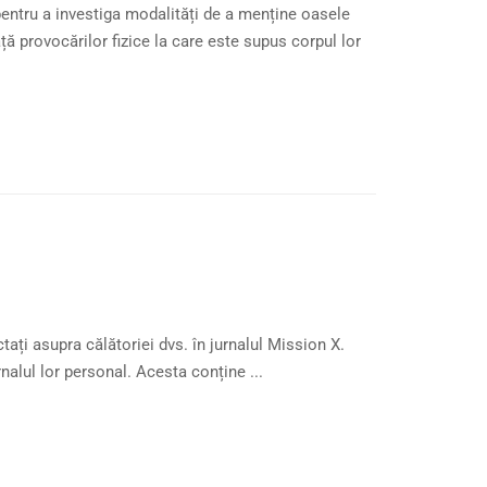
entru a investiga modalități de a menține oasele
ă provocărilor fizice la care este supus corpul lor
ctați asupra călătoriei dvs. în jurnalul Mission X.
rnalul lor personal. Acesta conține ...