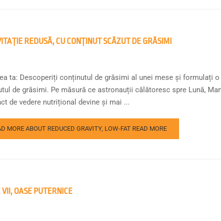
ITAȚIE REDUSĂ, CU CONȚINUT SCĂZUT DE GRĂSIMI
a ta: Descoperiți conținutul de grăsimi al unei mese și formulați o 
utul de grăsimi. Pe măsură ce astronauții călătoresc spre Lună, Mar
ct de vedere nutrițional devine și mai ...
AD MORE ABOUT REDUCED GRAVITY, LOW-FAT
READ MORE
 VII, OASE PUTERNICE