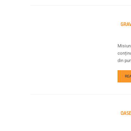
GRAV
Misiune
conțin
din pun
RE
OASE