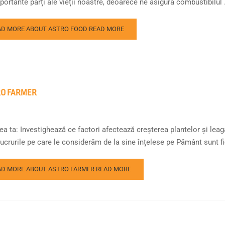
ortante părți ale vieții noastre, deoarece ne asigură combustibilul .
AD MORE ABOUT ASTRO FOOD
READ MORE
RO FARMER
a ta: Investighează ce factori afectează creșterea plantelor și leagă
ucrurile pe care le considerăm de la sine înțelese pe Pământ sunt fie a
AD MORE ABOUT ASTRO FARMER
READ MORE