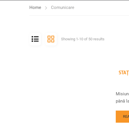
Home
Comunicare
Showing 1-10 of 50 results
STAȚ
Misiune
până l
RE