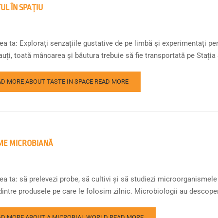
UL ÎN SPAȚIU
a ta: Explorați senzațiile gustative de pe limbă și experimentați pe
uți, toată mâncarea și băutura trebuie să fie transportată pe Stația 
AD MORE ABOUT TASTE IN SPACE
READ MORE
ME MICROBIANĂ
a ta: să prelevezi probe, să cultivi și să studiezi microorganismele 
intre produsele pe care le folosim zilnic. Microbiologii au descoper
AD MORE ABOUT A MICROBIAL WORLD
READ MORE