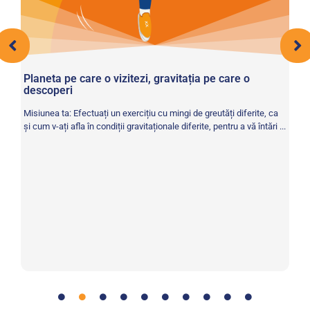
Planeta pe care o vizitezi, gravitația pe care o
Ve
descoperi
e
Mi
Misiunea ta: Efectuați un exercițiu cu mingi de greutăți diferite, ca
a 
și cum v-ați afla în condiții gravitaționale diferite, pentru a vă întări ...
cân