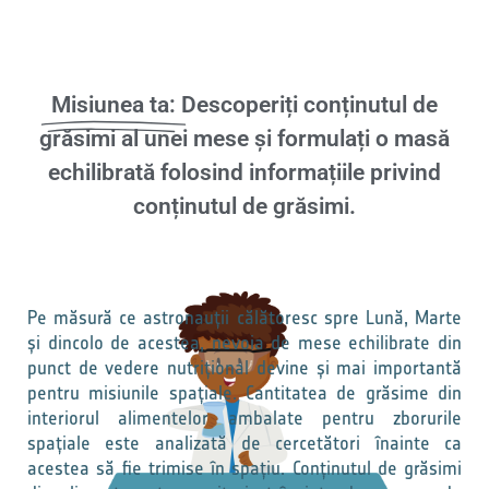
Misiunea ta:
Descoperiți conținutul de
grăsimi al unei mese și formulați o masă
echilibrată folosind informațiile privind
conținutul de grăsimi.
Pe măsură ce astronauții călătoresc spre Lună, Marte
și dincolo de acestea, nevoia de mese echilibrate din
punct de vedere nutrițional devine și mai importantă
pentru misiunile spațiale. Cantitatea de grăsime din
interiorul alimentelor ambalate pentru zborurile
spațiale este analizată de cercetători înainte ca
acestea să fie trimise în spațiu. Conținutul de grăsimi