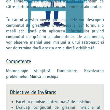
din alimente este monitorizat înainte de consum de
către dieteticieni și cercetători în domeniul alimentar.
În cadrul acestei investigații, echipele vor descoperi
conținutul de grăsimi al unei mese și vor formula o
masă echilibrată prin aplicarea informațiilor privind
conținutul de grăsimi al alimentelor. De asemenea,
vor observa meniul unei misiuni a unui astronaut și
vor determina dacă acesta are o dietă echilibrată.
Competențe
Metodologie științifică, Comunicare, Rezolvarea
problemelor, Muncă în echipă
Obiective de învățare:
Faceți o emulsie dintr-o masă de fast-food
Evaluați conținutul de grăsimi invizibile al